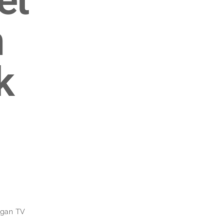
et
n
k
ngan TV