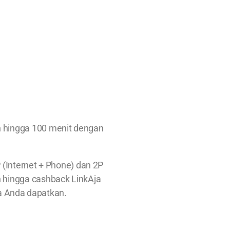
an hingga 100 menit dengan
 (Internet + Phone) dan 2P
n hingga cashback LinkAja
a Anda dapatkan.