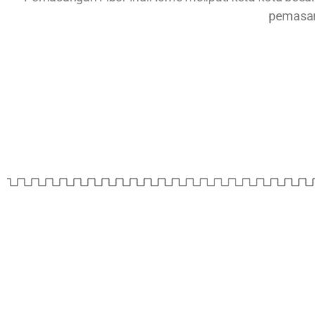
pemasan