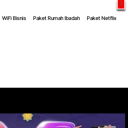
l
WhatsApp
WiFi Bisnis
Paket Rumah Ibadah
Paket Netflix