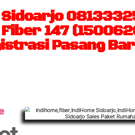
 Sidoarjo 081333
 Fiber 147 (15006
istrasi Pasang Ba
e