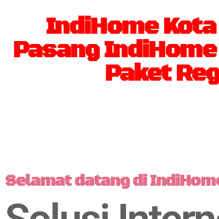
IndiHome Kota
Pasang IndiHome
Paket Reg
Selamat datang di IndiHom