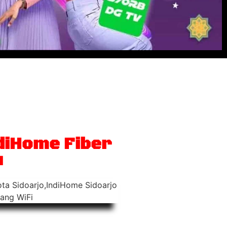
, nelpon rumah
 TV interaktif
diHome Fiber
u