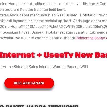
n IndiHome melalui indihome.co.id, aplikasi myIndiHome, E-C
on program Kejutan Bulanan IndiHome.
star, Anda dapat mengunduh aplikasi Disney+ Hotstar di Play S
aftar di layanan IndiHome melalui aplikasi. Anda juga dapat m
o%20IndiHome%2010Mbps%20Paket%20WiFi%20Bulan%20Ini%20(S
ebijakan Privasi Disney+ Hotstar sebagai syarat untuk menga
sewaktu-waktu. Info channel dapat dilihat di
indihomesidoarjo
Internet + UseeTv New Ba
BERLANGGANAN