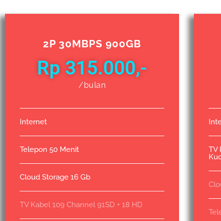
2P 30MBPS 900GB
Rp 315.000,-
/bulan
Internet
Int
Telepon 50 Menit
TV 
Kuo
Cloud Storage 16 Gb
Clo
TV Kabel 109 Channel 91SD + 18 HD
Tel