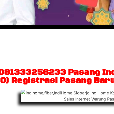
patkan internet broadband
gam konten terbaik di layar
 081333256233 Pasang In
0) Registrasi Pasang Bar