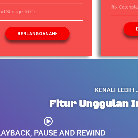
iflix Catchpl
ud Storage 16 Gb
BERLANGGANAN
KENALI LEBIH
Fitur Unggulan 
LAYBACK, PAUSE AND REWIND