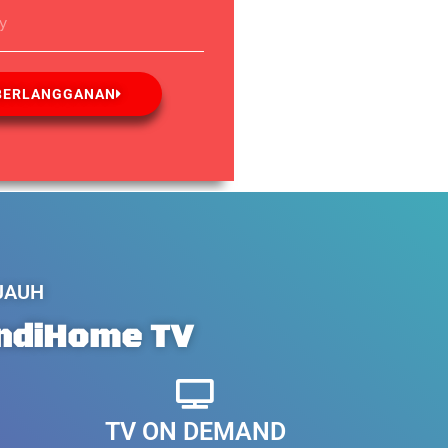
ay
BERLANGGANAN
 JAUH
IndiHome TV
TV ON DEMAND