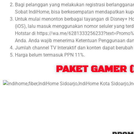
Bagi pelanggan yang melakukan registrasi berlanggana
Sobat IndiHome, bisa berkesempatan mendapatkan kup
Untuk mulai menonton berbagai tayangan di Disney+ Hot
(iOS), lalu masuk menggunakan nomor seluler yang terd
Hotstar di https://wa.me/6281333256233?text=Prom
Anda. Anda wajib menerima Ketentuan Penggunaan dan K
Jumlah channel TV Interaktif dan konten dapat berubah 
Harga belum termasuk PPN 11%.
PAKET GAMER (