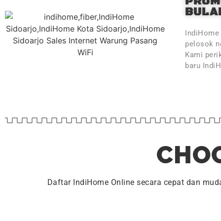
PROM
BULAN
IndiHome 
pelosok ne
Kami peri
baru Indi
CHOO
Daftar IndiHome Online secara cepat dan mu