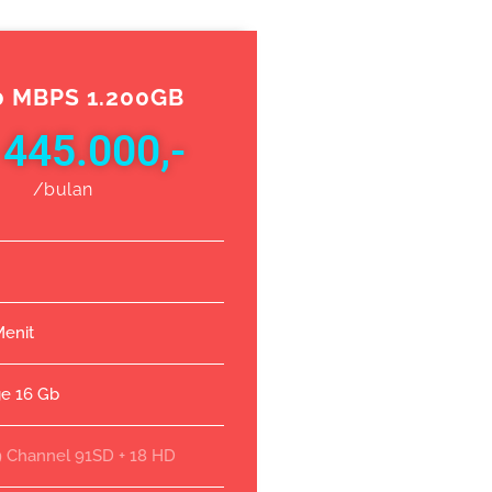
0 MBPS 1.200GB
 445.000,-
/bulan
Menit
ge 16 Gb
9 Channel 91SD + 18 HD