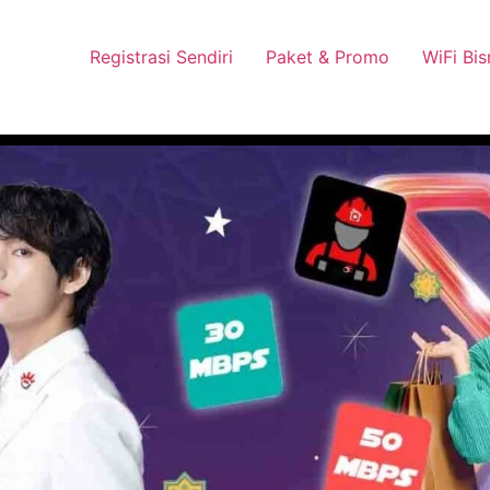
 Pasang Dengan Bayar PDD2 | WiFi 200Rb an By Telkomsel
Wha
Registrasi Sendiri
Paket & Promo
WiFi Bis