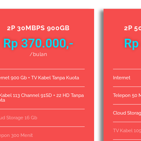
2P 30MBPS 900GB
2P 5
Rp 370.000,-
Rp
/bulan
ernet 900 Gb + TV Kabel Tanpa Kuota
Internet
Kabel 113 Channel 91SD + 22 HD Tanpa
Telepon 50 
ta
Cloud Stora
ud Storage 16 Gb
TV Kabel 10
epon 300 Menit