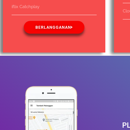
iflix Catchplay
Clo
BERLANGGANAN
P