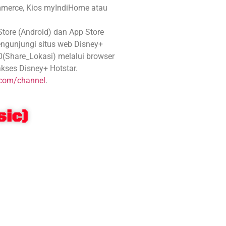
ommerce, Kios myIndiHome atau
tore (Android) dan App Store
engunjungi situs web Disney+
hare_Lokasi) melalui browser
kses Disney+ Hotstar.
.com/channel
.
sic)