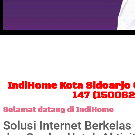
Berlangganan IndiHome da
sepuasnya dan nonton bera
IndiHome Kota Sidoarjo
147 (150062
Selamat datang di IndiHome
Solusi Internet Berkelas