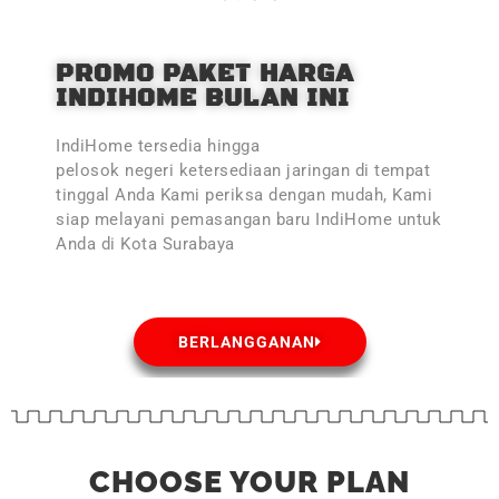
PROMO PAKET HARGA
INDIHOME BULAN INI
IndiHome tersedia hingga
pelosok negeri ketersediaan jaringan di tempat
tinggal Anda Kami periksa dengan mudah, Kami
siap melayani pemasangan baru IndiHome untuk
Anda di Kota Surabaya
BERLANGGANAN
CHOOSE YOUR PLAN