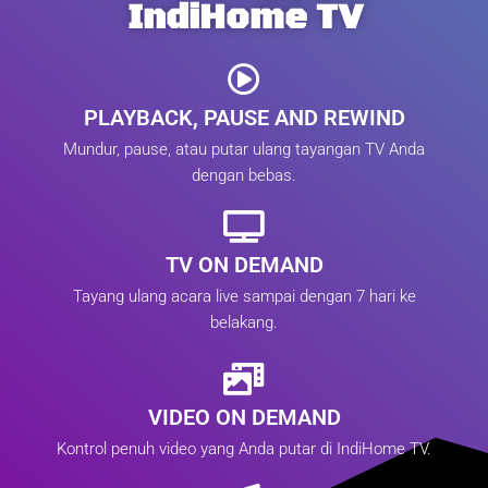
IndiHome TV
PLAYBACK, PAUSE AND REWIND
Mundur, pause, atau putar ulang tayangan TV Anda
dengan bebas.
TV ON DEMAND
Tayang ulang acara live sampai dengan 7 hari ke
belakang.
VIDEO ON DEMAND
Kontrol penuh video yang Anda putar di IndiHome TV.