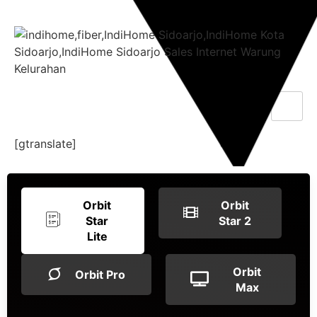
[gtranslate]
Orbit
Orbit
Star
Star 2
Lite
Orbit
Orbit Pro
Max