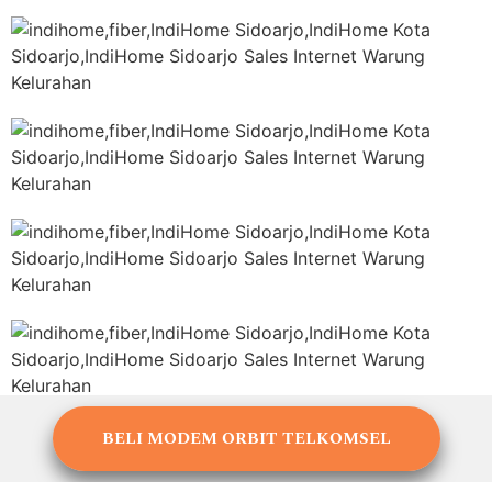
BELI MODEM ORBIT TELKOMSEL