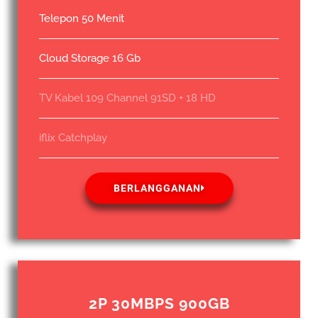
Telepon 50 Menit
Cloud Storage 16 Gb
TV Kabel 109 Channel 91SD + 18 HD
iflix Catchplay
BERLANGGANAN
2P 30MBPS 900GB