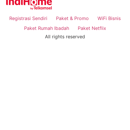
Registrasi Sendiri
Paket & Promo
WiFi Bisnis
Paket Rumah Ibadah
Paket Netflix
All rights reserved