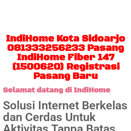
beragam konten terbaik
di layar TV interaktif
IndiHome Kota Sidoarjo
081333256233 Pasang
IndiHome Fiber 147
(1500620) Registrasi
Pasang Baru
Selamat datang di IndiHome
Solusi Internet Berkelas
dan Cerdas Untuk
Aktivitas Tanpa Batas