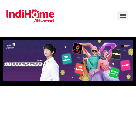
Gratis Pasang Dengan Bayar PDD2 | WiFi 200Rb an B
Berlangganan IndiHome
dapatkan internet
broadband, nelpon rumah
sepuasnya dan nonton