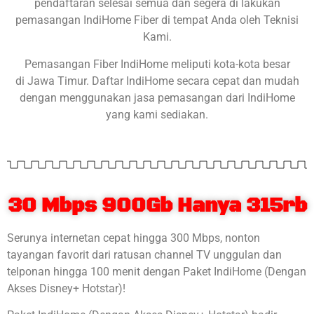
pendaftaran selesai semua dan segera di lakukan
pemasangan IndiHome Fiber di tempat Anda oleh Teknisi
Kami.
Pemasangan Fiber IndiHome meliputi kota-kota besar
di Jawa Timur. Daftar IndiHome secara cepat dan mudah
dengan menggunakan jasa pemasangan dari IndiHome
yang kami sediakan.
30 Mbps 900Gb Hanya 315rb
Serunya internetan cepat hingga 300 Mbps, nonton
tayangan favorit dari ratusan channel TV unggulan dan
telponan hingga 100 menit dengan Paket IndiHome (Dengan
Akses Disney+ Hotstar)!