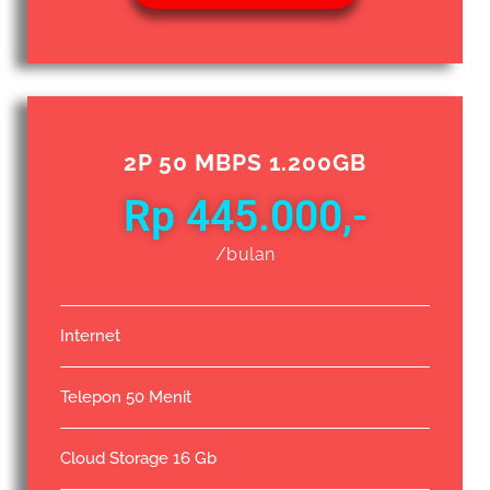
2P 50 MBPS 1.200GB
Rp 445.000,-
/bulan
Internet
Telepon 50 Menit
Cloud Storage 16 Gb