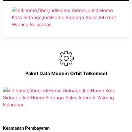
Paket Data Modem Orbit Telkomsel
Keamanan Pembayaran