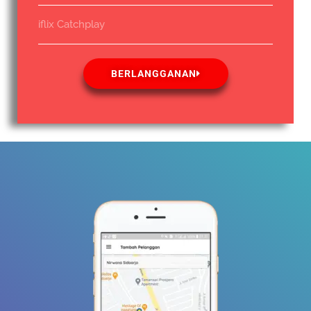
iflix Catchplay
BERLANGGANAN