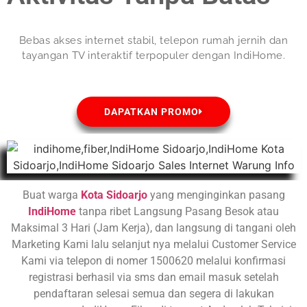
Bebas akses internet stabil, telepon rumah jernih dan
tayangan TV interaktif terpopuler dengan IndiHome.
DAPATKAN PROMO
Buat warga
Kota Sidoarjo
yang menginginkan pasang
IndiHome
tanpa ribet Langsung Pasang Besok atau
Maksimal 3 Hari (Jam Kerja), dan langsung di tangani oleh
Marketing Kami lalu selanjut nya melalui Customer Service
Kami via telepon di nomer 1500620 melalui konfirmasi
registrasi berhasil via sms dan email masuk setelah
pendaftaran selesai semua dan segera di lakukan