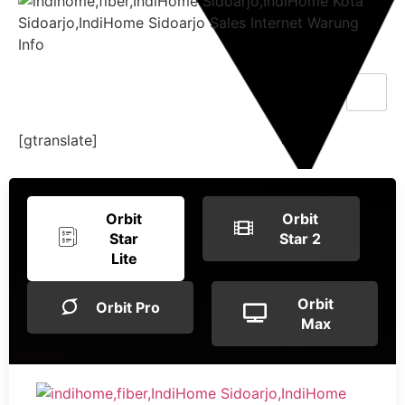
[gtranslate]
Orbit
Orbit
Star
Star 2
Lite
Orbit
Orbit Pro
Max