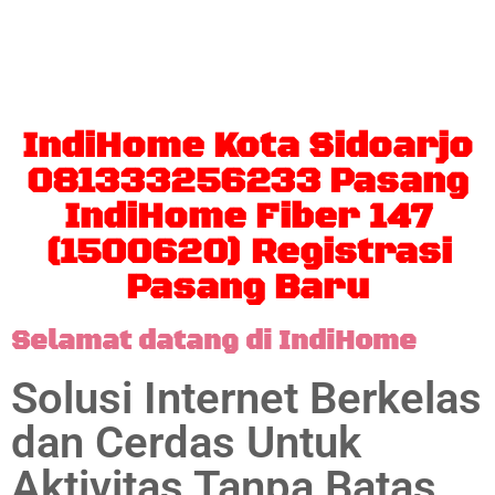
beragam konten terbaik
di layar TV interaktif
IndiHome Kota Sidoarjo
081333256233 Pasang
IndiHome Fiber 147
(1500620) Registrasi
Pasang Baru
Selamat datang di IndiHome
Solusi Internet Berkelas
dan Cerdas Untuk
Aktivitas Tanpa Batas