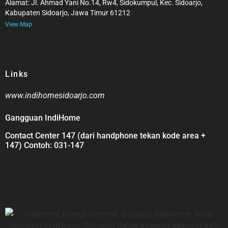
Alamat: Jl. Ahmad Yani No.14, Rw4, Sidokumpul, Kec. Sidoarjo,
Kabupaten Sidoarjo, Jawa Timur 61212
View Map
Links
www.indihomesidoarjo.com
Gangguan IndiHome
Contact Center 147 (dari handphone tekan kode area +
147) Contoh: 031-147