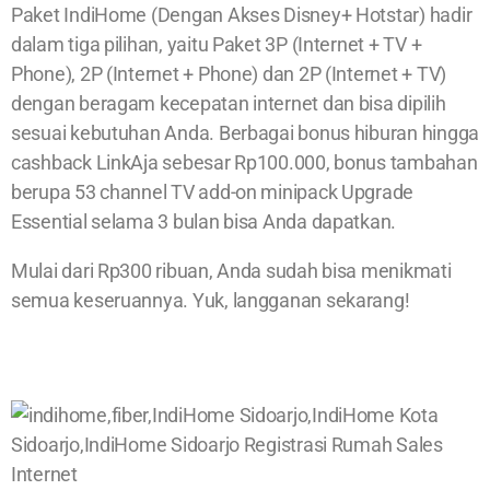
Paket IndiHome (Dengan Akses Disney+ Hotstar) hadir
dalam tiga pilihan, yaitu Paket 3P (Internet + TV +
Phone), 2P (Internet + Phone) dan 2P (Internet + TV)
dengan beragam kecepatan internet dan bisa dipilih
sesuai kebutuhan Anda. Berbagai bonus hiburan hingga
cashback LinkAja sebesar Rp100.000, bonus tambahan
berupa 53 channel TV add-on minipack Upgrade
Essential selama 3 bulan bisa Anda dapatkan.
Mulai dari Rp300 ribuan, Anda sudah bisa menikmati
semua keseruannya. Yuk, langganan sekarang!