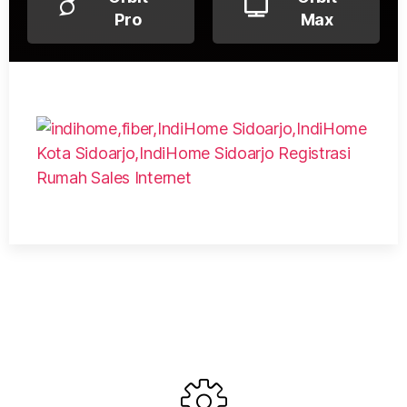
Pro
Max