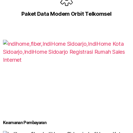
Paket Data Modem Orbit Telkomsel
Keamanan Pembayaran