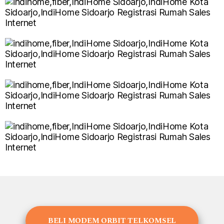
BELI MODEM ORBIT TELKOMSEL