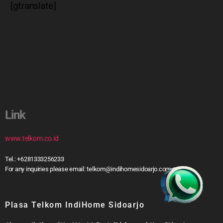
[gtranslate]
Link
www.telkom.co.id
Tel.: +6281333256233
For any inquiries please email: telkom@indihomesidoarjo.com
Plasa Telkom IndiHome Sidoarjo