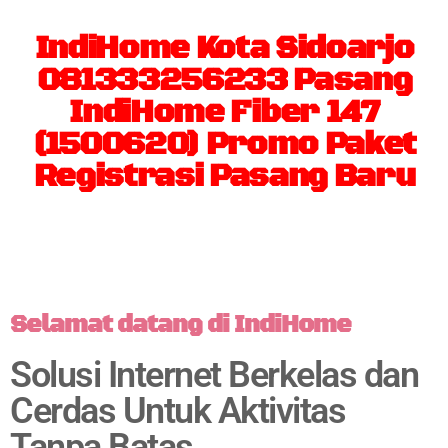
IndiHome Kota Sidoarjo
081333256233 Pasang
IndiHome Fiber 147
(1500620) Promo Paket
Registrasi Pasang Baru
Selamat datang di IndiHome
Solusi Internet Berkelas dan
Cerdas Untuk Aktivitas
Tanpa Batas