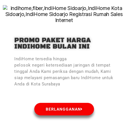
PROMO PAKET HARGA
INDIHOME BULAN INI
IndiHome tersedia hingga
pelosok negeri ketersediaan jaringan di tempat
tinggal Anda Kami periksa dengan mudah, Kami
siap melayani pemasangan baru IndiHome untuk
Anda di Kota Surabaya
BERLANGGANAN