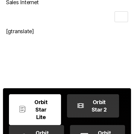
[gtranslate]
Orbit
Orbit
Star
Star 2
Lite
Orbit
Orbit