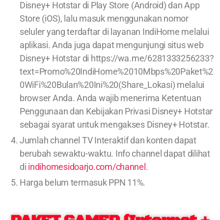
Disney+ Hotstar di Play Store (Android) dan App
Store (iOS), lalu masuk menggunakan nomor
seluler yang terdaftar di layanan IndiHome melalui
aplikasi. Anda juga dapat mengunjungi situs web
Disney+ Hotstar di https://wa.me/6281333256233?
text=Promo%20IndiHome%2010Mbps%20Paket%2
0WiFi%20Bulan%20Ini%20(Share_Lokasi) melalui
browser Anda. Anda wajib menerima Ketentuan
Penggunaan dan Kebijakan Privasi Disney+ Hotstar
sebagai syarat untuk mengakses Disney+ Hotstar.
Jumlah channel TV Interaktif dan konten dapat
berubah sewaktu-waktu. Info channel dapat dilihat
di
indihomesidoarjo.com/channel
.
Harga belum termasuk PPN 11%.