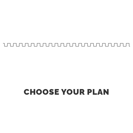
CHOOSE YOUR PLAN