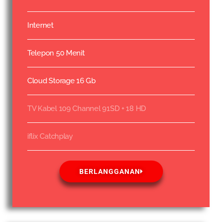
Internet
Telepon 50 Menit
Cloud Storage 16 Gb
TV Kabel 109 Channel 91SD + 18 HD
iflix Catchplay
BERLANGGANAN