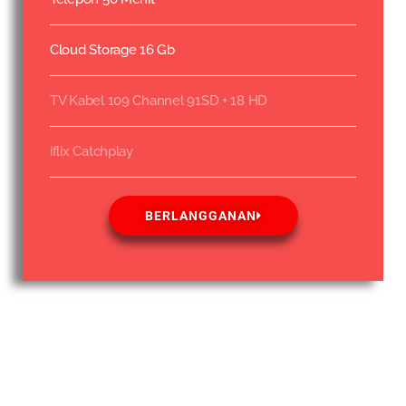
Cloud Storage 16 Gb
TV Kabel 109 Channel 91SD + 18 HD
iflix Catchplay
BERLANGGANAN