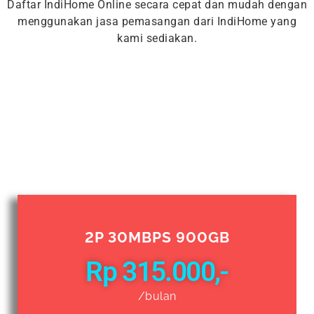
Daftar IndiHome Online secara cepat dan mudah dengan
menggunakan jasa pemasangan dari IndiHome yang
kami sediakan.
2P 30MBPS 900GB
Rp 315.000,-
/bulan