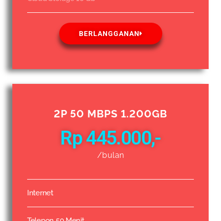
BERLANGGANAN
2P 50 MBPS 1.200GB
Rp 445.000,-
/bulan
Internet
Telepon 50 Menit