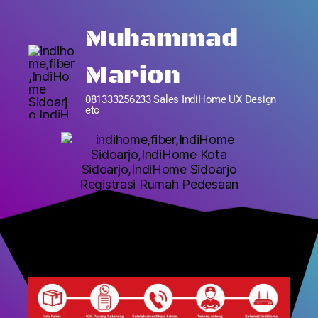
Muhammad
Marion
081333256233 Sales IndiHome UX Design
etc