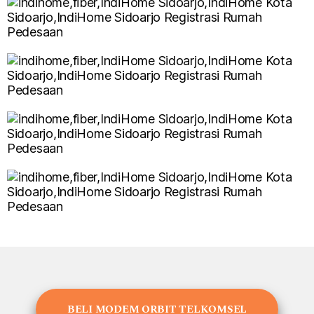
BELI MODEM ORBIT TELKOMSEL