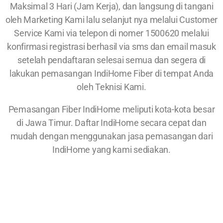
Maksimal 3 Hari (Jam Kerja), dan langsung di tangani
oleh Marketing Kami lalu selanjut nya melalui Customer
Service Kami via telepon di nomer 1500620 melalui
konfirmasi registrasi berhasil via sms dan email masuk
setelah pendaftaran selesai semua dan segera di
lakukan pemasangan IndiHome Fiber di tempat Anda
oleh Teknisi Kami.
Pemasangan Fiber IndiHome meliputi kota-kota besar
di Jawa Timur. Daftar IndiHome secara cepat dan
mudah dengan menggunakan jasa pemasangan dari
IndiHome yang kami sediakan.