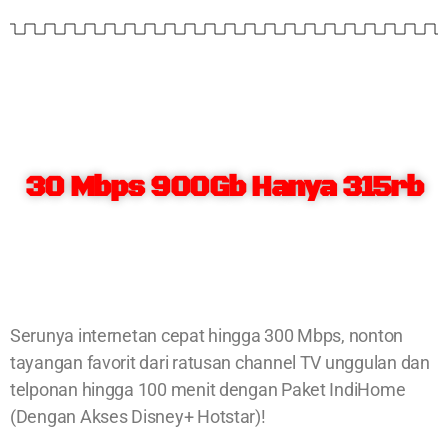
30 Mbps 900Gb Hanya 315rb
Serunya internetan cepat hingga 300 Mbps, nonton
tayangan favorit dari ratusan channel TV unggulan dan
telponan hingga 100 menit dengan Paket IndiHome
(Dengan Akses Disney+ Hotstar)!