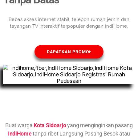
Bebas akses internet stabil, telepon rumah jernih dan
tayangan TV interaktif terpopuler dengan IndiHome.
DAPATKAN PROMO
Buat warga
Kota Sidoarjo
yang menginginkan pasang
IndiHome
tanpa ribet Langsung Pasang Besok atau