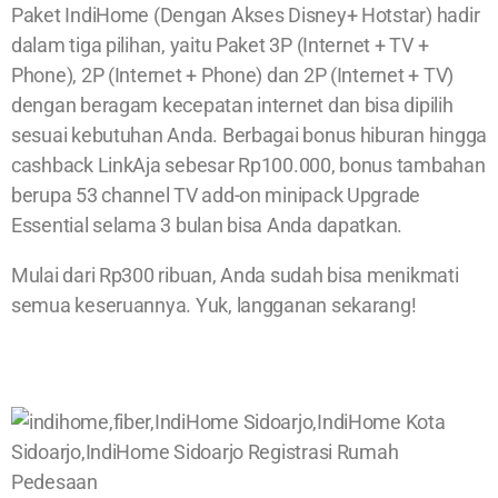
Paket IndiHome (Dengan Akses Disney+ Hotstar) hadir
dalam tiga pilihan, yaitu Paket 3P (Internet + TV +
Phone), 2P (Internet + Phone) dan 2P (Internet + TV)
dengan beragam kecepatan internet dan bisa dipilih
sesuai kebutuhan Anda. Berbagai bonus hiburan hingga
cashback LinkAja sebesar Rp100.000, bonus tambahan
berupa 53 channel TV add-on minipack Upgrade
Essential selama 3 bulan bisa Anda dapatkan.
Mulai dari Rp300 ribuan, Anda sudah bisa menikmati
semua keseruannya. Yuk, langganan sekarang!