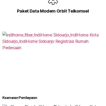
Paket Data Modem Orbit Telkomsel
Keamanan Pembayaran