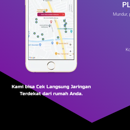
P
Mundur, 
Ko
Kami bisa Cek Langsung Jaringan
Terdekat dari rumah Anda.