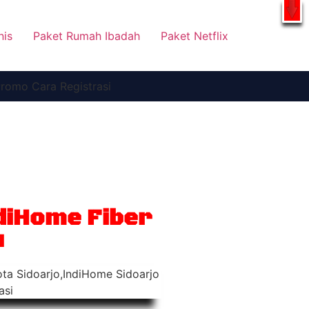
tsApp
nis
Paket Rumah Ibadah
Paket Netflix
, nelpon rumah
 TV interaktif
diHome Fiber
u