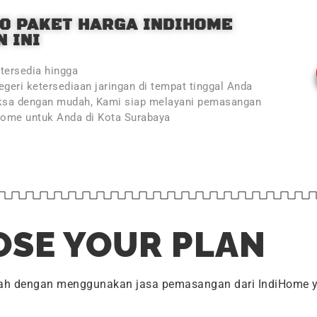
O PAKET HARGA INDIHOME
 INI
tersedia hingga
geri ketersediaan jaringan di tempat tinggal Anda
ksa dengan mudah, Kami siap melayani pemasangan
Home untuk Anda di Kota Surabaya
SE YOUR PLAN
dah dengan menggunakan jasa pemasangan dari IndiHome y