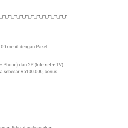
 100 menit dengan Paket
 + Phone) dan 2P (Internet + TV)
ja sebesar Rp100.000, bonus
nggan tidak diperkenankan