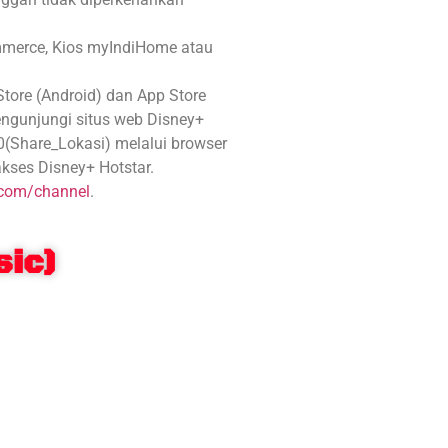
ommerce, Kios myIndiHome atau
tore (Android) dan App Store
engunjungi situs web Disney+
hare_Lokasi) melalui browser
kses Disney+ Hotstar.
.com/channel
.
sic)