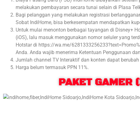
melakukan pembayaran secara tunai selain di Plasa Te
Bagi pelanggan yang melakukan registrasi berlanggana
Sobat IndiHome, bisa berkesempatan mendapatkan kup
Untuk mulai menonton berbagai tayangan di Disney+ Hot
(iOS), lalu masuk menggunakan nomor seluler yang terd
Hotstar di https://wa.me/6281333256233?text=Prom
Anda. Anda wajib menerima Ketentuan Penggunaan dan K
Jumlah channel TV Interaktif dan konten dapat berubah 
Harga belum termasuk PPN 11%.
PAKET GAMER (