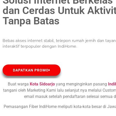
Solusi Internet Berkelas
dan Cerdas Untuk Aktivi
Tanpa Batas
Bebas akses internet stabil, telepon rumah jernih dan taya
interaktif terpopuler dengan IndiHome.
DAPATKAN PROMO
Buat warga
Kota Sidoarjo
yang menginginkan pasang
Ind
tangani oleh Marketing Kami lalu selanjut nya melalui Custom
email masuk setelah pendaftaran selesai semua d
Pemasangan Fiber IndiHome meliputi kota-kota besar di Ja