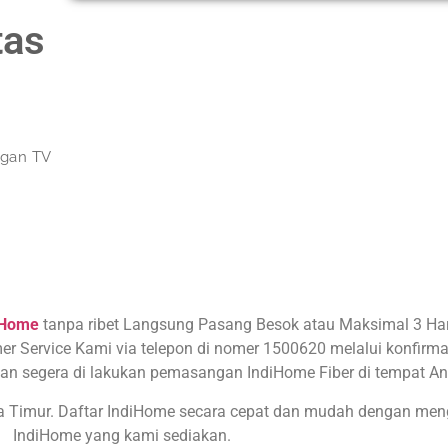
tas
ngan TV
iHome
tanpa ribet Langsung Pasang Besok atau Maksimal 3 Hari
er Service Kami via telepon di nomer 1500620 melalui konfirmas
an segera di lakukan pemasangan IndiHome Fiber di tempat An
wa Timur. Daftar IndiHome secara cepat dan mudah dengan me
IndiHome yang kami sediakan.