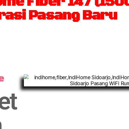
ome Fiber 147 (150
rasi Pasang Baru
e
et
n