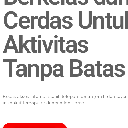
Cerdas Untu
Aktivitas
Tanpa Batas
Bebas akses internet stabil, telepon rumah jernih dan taya
interaktif terpopuler dengan IndiHome.