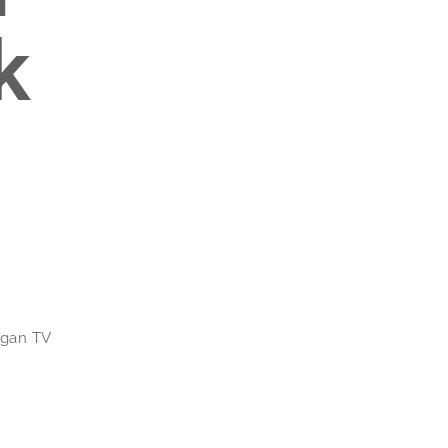
k
ngan TV