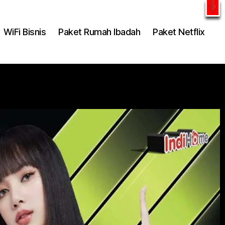
l
WhatsApp
WiFi Bisnis
Paket Rumah Ibadah
Paket Netflix