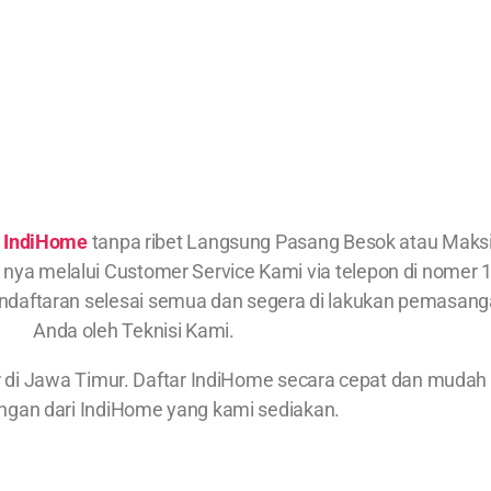
g
IndiHome
tanpa ribet Langsung Pasang Besok atau Maksim
ut nya melalui Customer Service Kami via telepon di nomer
pendaftaran selesai semua dan segera di lakukan pemasang
Anda oleh Teknisi Kami.
r di Jawa Timur. Daftar IndiHome secara cepat dan mud
gan dari IndiHome yang kami sediakan.