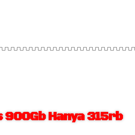
 900Gb Hanya 315rb