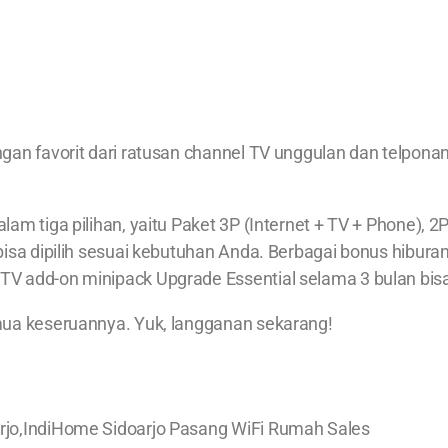
gan favorit dari ratusan channel TV unggulan dan telpon
m tiga pilihan, yaitu Paket 3P (Internet + TV + Phone), 2P
isa dipilih sesuai kebutuhan Anda. Berbagai bonus hibura
V add-on minipack Upgrade Essential selama 3 bulan bis
mua keseruannya. Yuk, langganan sekarang!