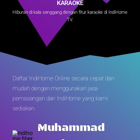
KARAOKE
Hiburan di kala senggang dengan fitur karaoke di IndiHome
TV.
Daftar IndiHome Online secara cepat dan
mudah dengan menggunakan jasa
pemasangan dari IndiHome yang kami
sediakan.
Muhammad