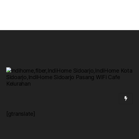
[gtranslate]