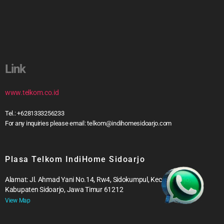
Link
www.telkom.co.id
Tel.: +6281333256233
For any inquiries please email: telkom@indihomesidoarjo.com
Plasa Telkom IndiHome Sidoarjo
Alamat: Jl. Ahmad Yani No.14, Rw4, Sidokumpul, Kec. Sidoarjo,
Kabupaten Sidoarjo, Jawa Timur 61212
View Map