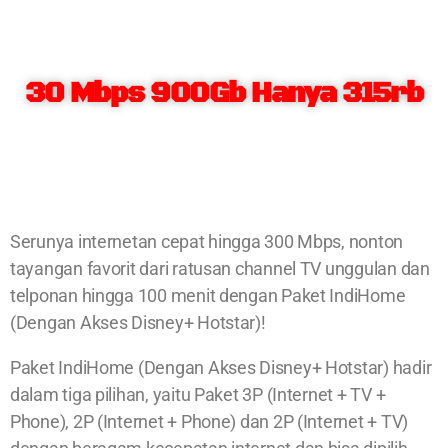
30 Mbps 900Gb Hanya 315rb
Serunya internetan cepat hingga 300 Mbps, nonton
tayangan favorit dari ratusan channel TV unggulan dan
telponan hingga 100 menit dengan Paket IndiHome
(Dengan Akses Disney+ Hotstar)!
Paket IndiHome (Dengan Akses Disney+ Hotstar) hadir
dalam tiga pilihan, yaitu Paket 3P (Internet + TV +
Phone), 2P (Internet + Phone) dan 2P (Internet + TV)