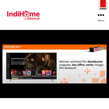
Gratis Pasang Dengan Bayar PDD2 | WiFi 200Rb an By
Telkomsel
WhatsApp
Menu