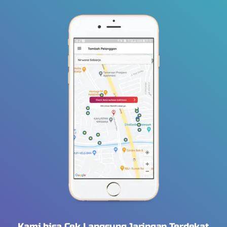
Kami bisa Cek Langsung Jaringan Terdekat