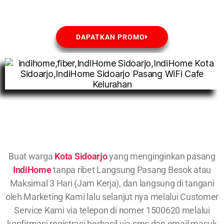
DAPATKAN PROMO
Buat warga
Kota Sidoarjo
yang menginginkan pasang
IndiHome
tanpa ribet Langsung Pasang Besok atau
Maksimal 3 Hari (Jam Kerja), dan langsung di tangani
oleh Marketing Kami lalu selanjut nya melalui Customer
Service Kami via telepon di nomer 1500620 melalui
konfirmasi registrasi berhasil via sms dan email masuk