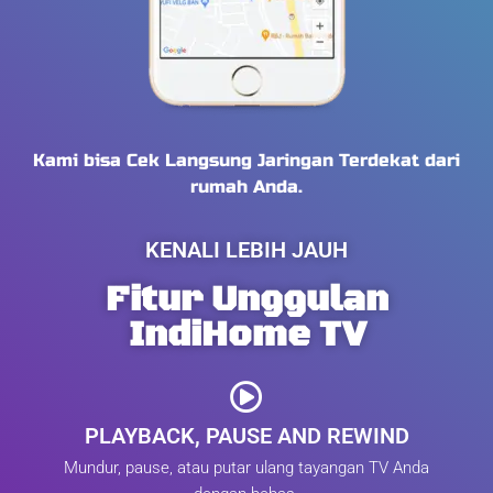
Kami bisa Cek Langsung Jaringan Terdekat dari
rumah Anda.
KENALI LEBIH JAUH
Fitur Unggulan
IndiHome TV
PLAYBACK, PAUSE AND REWIND
Mundur, pause, atau putar ulang tayangan TV Anda