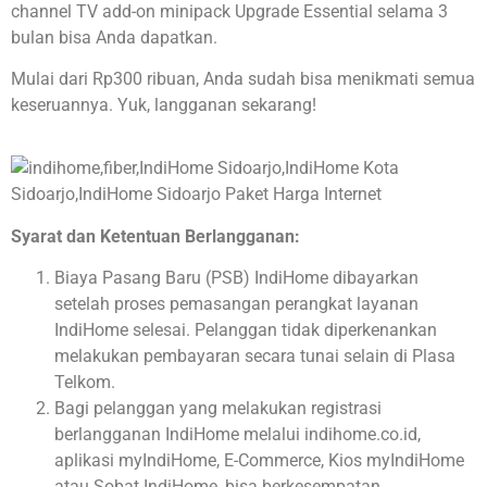
channel TV add-on minipack Upgrade Essential selama 3
bulan bisa Anda dapatkan.
Mulai dari Rp300 ribuan, Anda sudah bisa menikmati semua
keseruannya. Yuk, langganan sekarang!
Syarat dan Ketentuan Berlangganan:
Biaya Pasang Baru (PSB) IndiHome dibayarkan
setelah proses pemasangan perangkat layanan
IndiHome selesai. Pelanggan tidak diperkenankan
melakukan pembayaran secara tunai selain di Plasa
Telkom.
Bagi pelanggan yang melakukan registrasi
berlangganan IndiHome melalui indihome.co.id,
aplikasi myIndiHome, E-Commerce, Kios myIndiHome
atau Sobat IndiHome, bisa berkesempatan