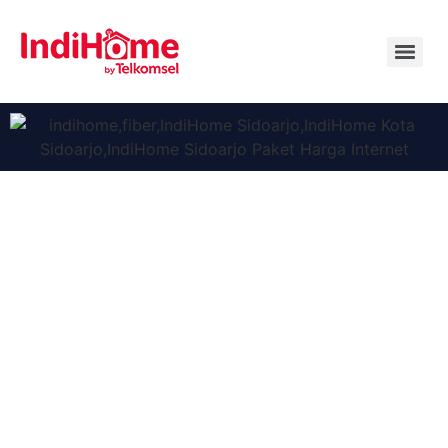
Gratis Pasang Dengan Bayar PDD2 | WiFi 200Rb an B
Berlangganan IndiHome
dapatkan internet
broadband, nelpon rumah
sepuasnya dan nonton
beragam konten terbaik
di layar TV interaktif