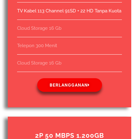
TV Kabel 113 Channel 91SD + 22 HD Tanpa Kuota
Cloud Storage 16 Gb
Telepon 300 Menit
Cloud Storage 16 Gb
BERLANGGANAN
2P 50 MBPS 1.200GB