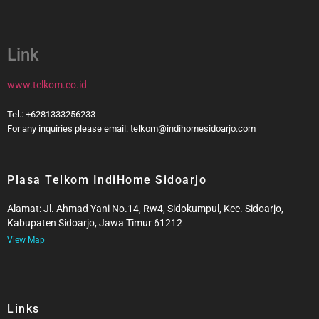
Link
www.telkom.co.id
Tel.: +6281333256233
For any inquiries please email: telkom@indihomesidoarjo.com
Plasa Telkom IndiHome Sidoarjo
Alamat: Jl. Ahmad Yani No.14, Rw4, Sidokumpul, Kec. Sidoarjo,
Kabupaten Sidoarjo, Jawa Timur 61212
View Map
Links