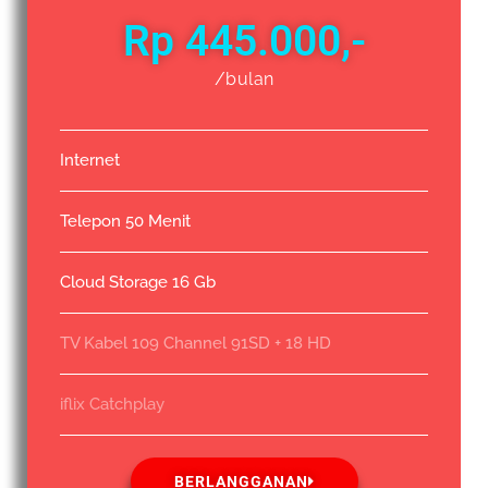
Rp 445.000,-
/bulan
Internet
Telepon 50 Menit
Cloud Storage 16 Gb
TV Kabel 109 Channel 91SD + 18 HD
iflix Catchplay
BERLANGGANAN