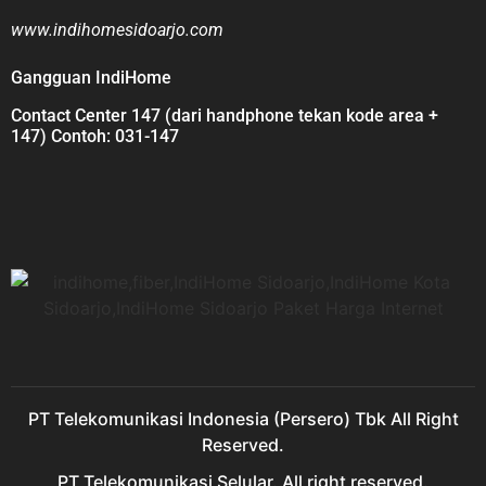
www.indihomesidoarjo.com
Gangguan IndiHome
Contact Center 147 (dari handphone tekan kode area +
147) Contoh: 031-147
PT Telekomunikasi Indonesia (Persero) Tbk All Right
Reserved.
PT Telekomunikasi Selular. All right reserved.