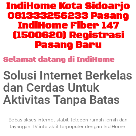
IndiHome Kota Sidoarjo
081333256233 Pasang
IndiHome Fiber 147
(1500620) Registrasi
Pasang Baru
Selamat datang di IndiHome
Solusi Internet Berkelas
dan Cerdas Untuk
Aktivitas Tanpa Batas
Bebas akses internet stabil, telepon rumah jernih dan
tayangan TV interaktif terpopuler dengan IndiHome.