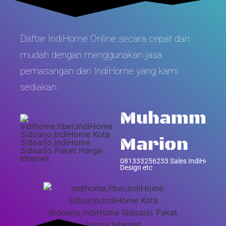
Daftar IndiHome Online secara cepat dan
mudah dengan menggunakan jasa
pemasangan dari IndiHome yang kami
sediakan.
Muhamma
Marion
081333256233 Sales IndiHome U
Design etc