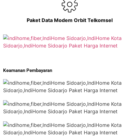
Paket Data Modem Orbit Telkomsel
Keamanan Pembayaran