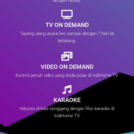
dengan bebas.
TV ON DEMAND
Tayang ulang acara live sampai dengan 7 hari ke
belakang.
VIDEO ON DEMAND
Kontrol penuh video yang Anda putar di IndiHome TV.
KARAOKE
Hiburan di kala senggang dengan fitur karaoke di
IndiHome TV.