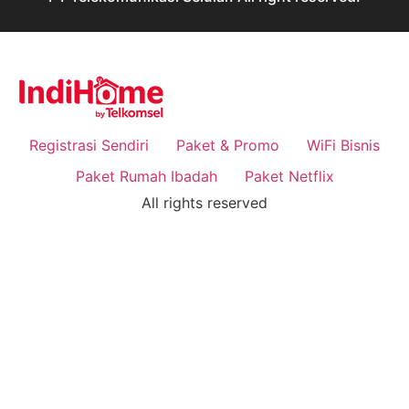
Registrasi Sendiri
Paket & Promo
WiFi Bisnis
Paket Rumah Ibadah
Paket Netflix
All rights reserved