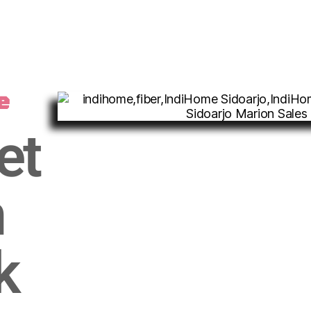
e
et
n
k