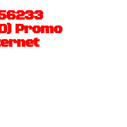
256233
20) Promo
ternet