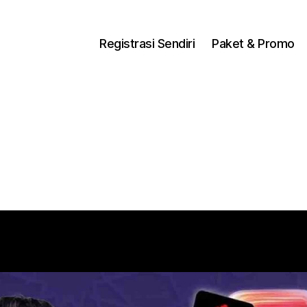
ng Dengan Bayar PDD2 | WiFi 200Rb an By Telkomse
Registrasi Sendiri
Paket & Promo