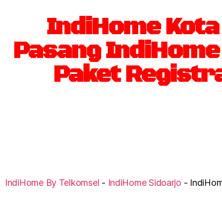
IndiHome Kota
Pasang IndiHome
Paket Registr
IndiHome By Telkomsel
-
IndiHome Sidoarjo
-
IndiHom