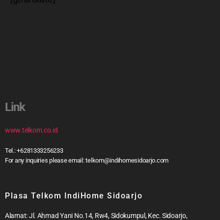
Link
www.telkom.co.id
Tel.: +6281333256233
For any inquiries please email: telkom@indihomesidoarjo.com
Plasa Telkom IndiHome Sidoarjo
Alamat: Jl. Ahmad Yani No.14, Rw4, Sidokumpul, Kec. Sidoarjo,