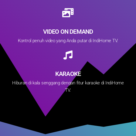
VIDEO ON DEMAND
Kontrol penuh video yang Anda putar di IndiHome TV.
KARAOKE
Hiburan di kala senggang dengan fitur karaoke di IndiHome
TV.