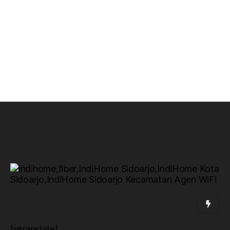
[gtranslate]