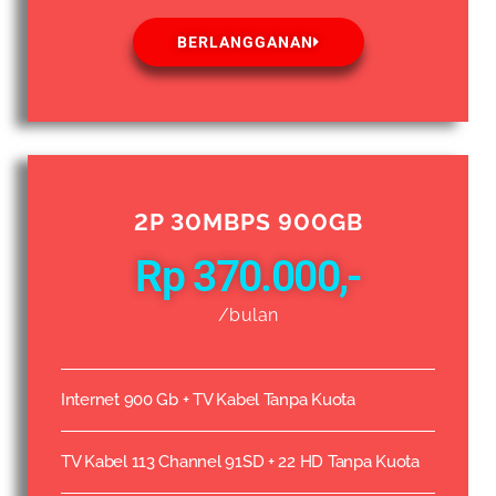
BERLANGGANAN
2P 30MBPS 900GB
Rp 370.000,-
/bulan
Internet 900 Gb + TV Kabel Tanpa Kuota
TV Kabel 113 Channel 91SD + 22 HD Tanpa Kuota