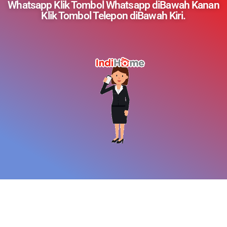
Whatsapp Klik Tombol Whatsapp diBawah Kanan
Klik Tombol Telepon diBawah Kiri.