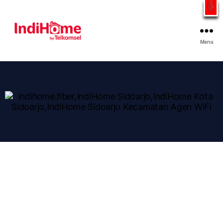
Gratis Pasang Dengan Bayar PDD2 | WiFi 200Rb an By
Telkomsel
WhatsApp
Menu
Berlangganan IndiHome
dapatkan internet