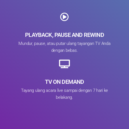
PLAYBACK, PAUSE AND REWIND
Mundur, pause, atau putar ulang tayangan TV Anda
dengan bebas.
TV ON DEMAND
Tayang ulang acara live sampai dengan 7 hari ke
belakang.