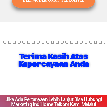
BELI MODEM ORBIT TELKOMSEL
Terima Kasih Atas
Kepercayaan Anda
Jika Ada Pertanyaan Lebih Lanjut Bisa Hubungi
Marketing IndiHome Telkom Kami Melalui