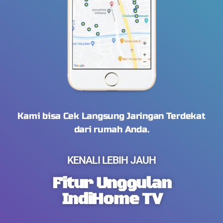
Kami bisa Cek Langsung Jaringan Terdekat
dari rumah Anda.
KENALI LEBIH JAUH
Fitur Unggulan
IndiHome TV