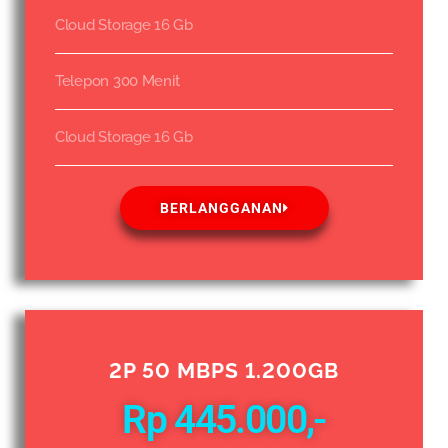
Cloud Storage 16 Gb
Telepon 300 Menit
Cloud Storage 16 Gb
BERLANGGANAN
2P 50 MBPS 1.200GB
Rp 445.000,-