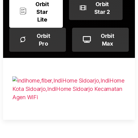
Orbit
Orbit
Star
Star 2
Lite
Orbit
Orbit
Pro
Max