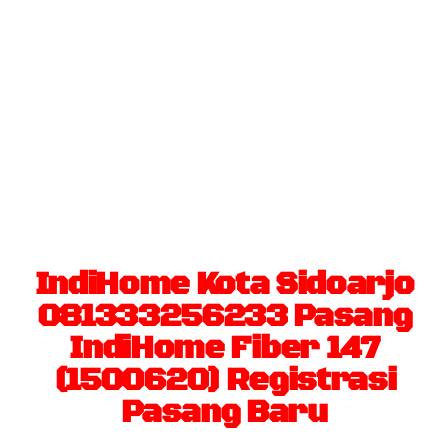
broadband, nelpon rumah
sepuasnya dan nonton
beragam konten terbaik di
layar TV interaktif
IndiHome Kota Sidoarjo
081333256233 Pasang
IndiHome Fiber 147
(1500620) Registrasi
Pasang Baru