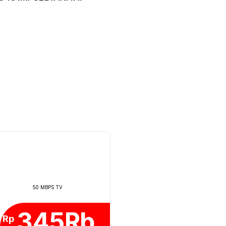
50 MBPS TV
345Rb
Rp