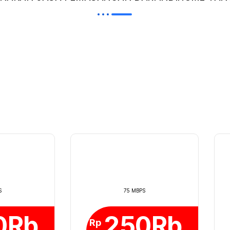
S
75 MBPS
0Rb
250Rb
Rp