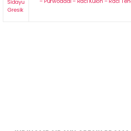
– Purwodadi – Raci Kulon – Raci T
Sidayu
Gresik