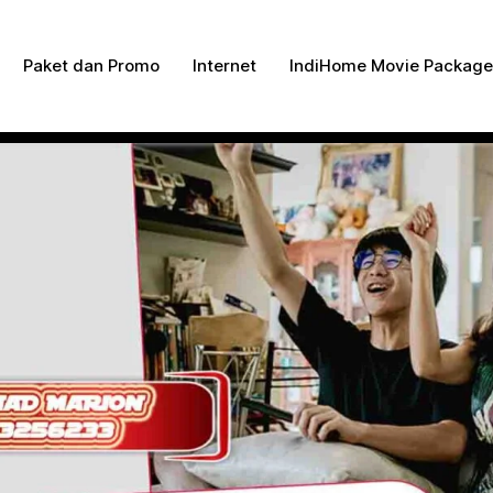
ng Dengan Bayar PDD2 | WiFi 200Rb an By Telkomse
Paket dan Promo
Internet
IndiHome Movie Package