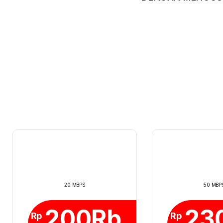
20 MBPS
50 MBP
200Rb
23
Rp
Rp