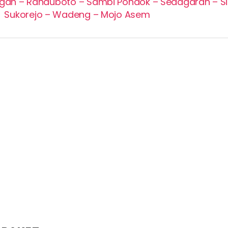
engah – Randuboto – Sambi Pondok – Sedagaran – S
Sukorejo – Wadeng – Mojo Asem