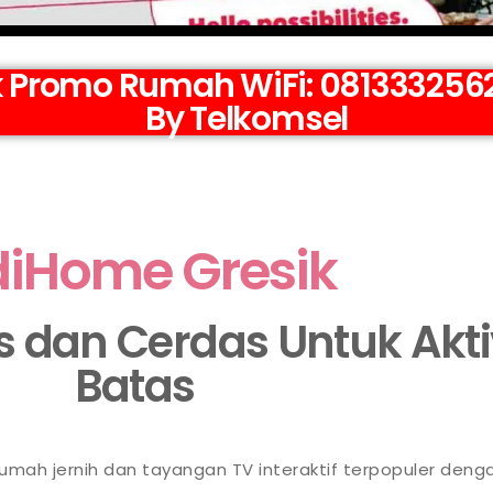
 Promo Rumah WiFi: 08133325623
By Telkomsel
diHome Gresik
as dan Cerdas Untuk Akt
Batas
 rumah jernih dan tayangan TV interaktif terpopuler deng