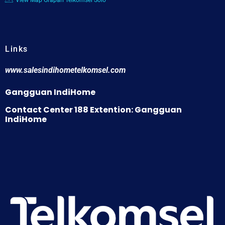
View Map Grapari Telkomsel Solo
Links
www.salesindihometelkomsel.com
Gangguan IndiHome
Contact Center 188 Extention: Gangguan
IndiHome