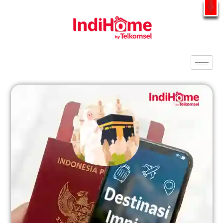
Gratis Pasang Dengan Bayar PDD2 | WiFi 200Rb an By Telkomsel
WhatsApp