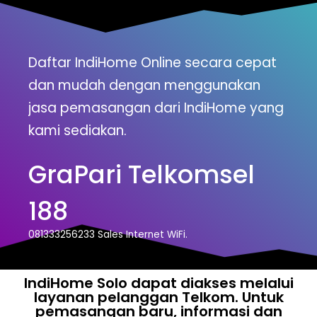
Daftar IndiHome Online secara cepat
dan mudah dengan menggunakan
jasa pemasangan dari IndiHome yang
kami sediakan.
GraPari Telkomsel
188
081333256233 Sales Internet WiFi.
IndiHome Solo dapat diakses melalui
layanan pelanggan Telkom. Untuk
pemasangan baru, informasi dan