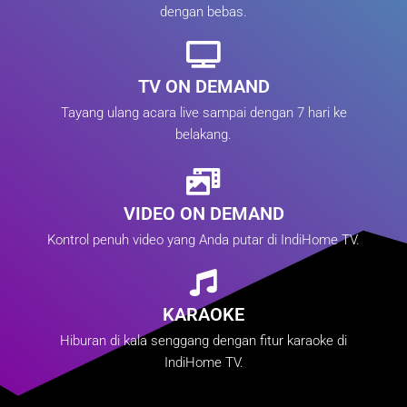
dengan bebas.
TV ON DEMAND
Tayang ulang acara live sampai dengan 7 hari ke
belakang.
VIDEO ON DEMAND
Kontrol penuh video yang Anda putar di IndiHome TV.
KARAOKE
Hiburan di kala senggang dengan fitur karaoke di
IndiHome TV.