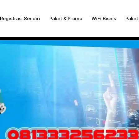
ng Dengan Bayar PDD2 | WiFi 200Rb an By Telkomse
Registrasi Sendiri
Paket & Promo
WiFi Bisnis
Paket