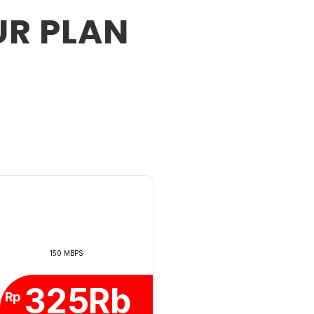
UR PLAN
150 MBPS
325Rb
Rp