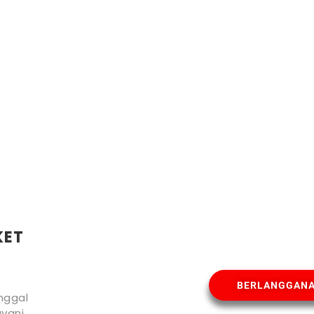
KET
BERLANGGAN
nggal
yani