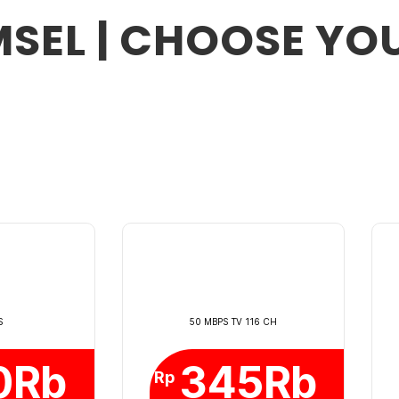
SEL | CHOOSE YO
S
50 MBPS TV 116 CH
0Rb
345Rb
Rp