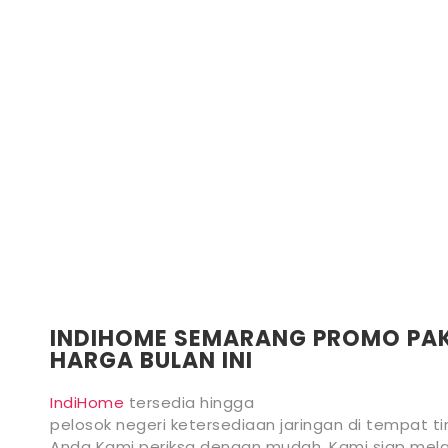
INDIHOME SEMARANG PROMO PA
HARGA BULAN INI
IndiHome
tersedia hingga
pelosok negeri ketersediaan jaringan di tempat ti
Anda Kami periksa dengan mudah, Kami siap mela