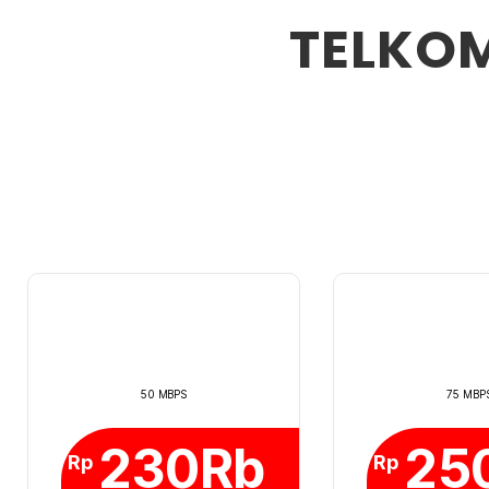
TELKOM
50 MBPS
75 MBP
230Rb
25
Rp
Rp