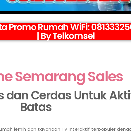
 Promo Rumah WiFi: 081333256
| By Telkomsel
me Semarang Sales
as dan Cerdas Untuk Akt
Batas
 rumah jernih dan tayangan TV interaktif terpopuler deng