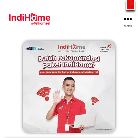
Gratis Pasang Dengan Bayar PDD2 | WiFi 200Rb an By
Telkomsel
WhatsApp
Menu