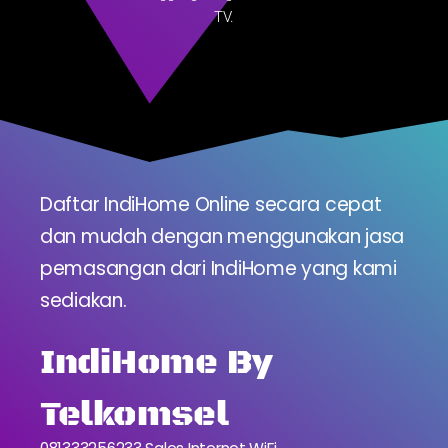
TV.
Daftar IndiHome Online secara cepat
dan mudah dengan menggunakan jasa
pemasangan dari IndiHome yang kami
sediakan.
IndiHome By
Telkomsel