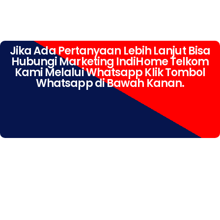
Jika Ada Pertanyaan Lebih Lanjut Bisa
Hubungi Marketing IndiHome Telkom
Kami Melalui Whatsapp Klik Tombol
Whatsapp di Bawah Kanan.
IndiHome Sekardangan IndiHome Sekardangan Daftar
IndiHome Sekardangan Info IndiHome Sekardangan
Pasang IndiHome Sekardangan Pasang WiFi IndiHome
Sekardangan Pemasangan IndiHome Sekardangan
Registrasi IndiHome Sekardangan Rumah IndiHome
Sekardangan Sales IndiHome Sekardangan WA
IndiHome Sekardangan WhatsApp IndiHome
Sekardangan WiFi