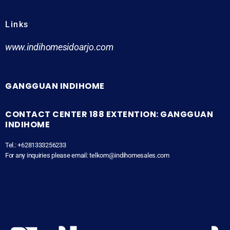
Links
www.indihomesidoarjo.com
GANGGUAN INDIHOME
CONTACT CENTER 188 EXTENTION: GANGGUAN
INDIHOME
Tel.: +6281333256233
For any inquiries please email: telkom@indihomesales.com