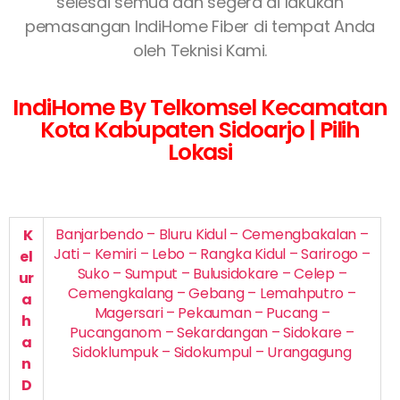
selesai semua dan segera di lakukan
pemasangan IndiHome Fiber di tempat Anda
oleh Teknisi Kami.
IndiHome By Telkomsel Kecamatan
Kota Kabupaten Sidoarjo | Pilih
Lokasi
Banjarbendo – Bluru Kidul – Cemengbakalan –
K
Jati – Kemiri – Lebo – Rangka Kidul – Sarirogo –
el
Suko – Sumput – Bulusidokare – Celep –
ur
Cemengkalang – Gebang – Lemahputro –
a
Magersari – Pekauman – Pucang –
h
Pucanganom – Sekardangan – Sidokare –
a
Sidoklumpuk – Sidokumpul – Urangagung
n
D