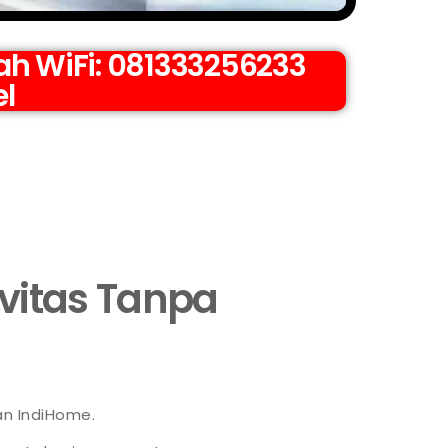
h WiFi: 081333256233
el
ivitas Tanpa
an IndiHome.