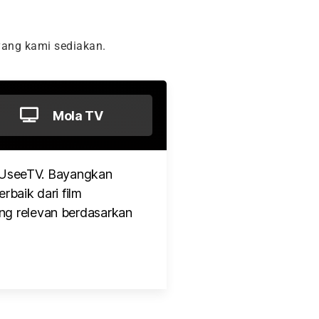
ang kami sediakan.
Mola TV
 UseeTV. Bayangkan
rbaik dari film
ng relevan berdasarkan