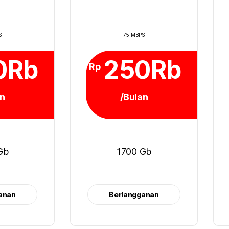
S
75 MBPS
0Rb
250Rb
Rp
an
/Bulan
Gb
1700 Gb
anan
Berlangganan