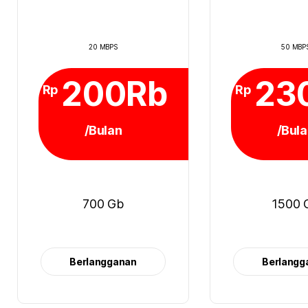
20 MBPS
50 MBP
200Rb
23
Rp
Rp
/Bulan
/Bul
700 Gb
1500 
Berlangganan
Berlangg