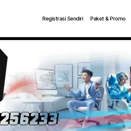
ng Dengan Bayar PDD2 | WiFi 200Rb an By Telkomse
Registrasi Sendiri
Paket & Promo