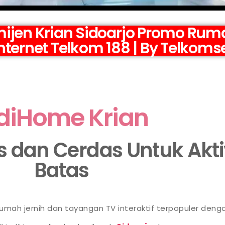
jen Krian Sidoarjo Promo Ruma
nternet Telkom 188 | By Telkoms
diHome Krian
as dan Cerdas Untuk Akt
Batas
 rumah jernih dan tayangan TV interaktif terpopuler deng