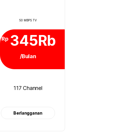
50 MBPS TV
345Rb
Rp
/Bulan
117 Channel
Berlangganan