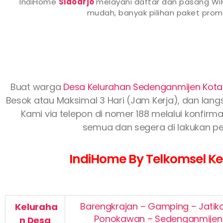
IndiHome
Sidoarjo
melayani daftar dan pasang WiF
mudah, banyak pilihan paket pr
Buat warga
Desa Kelurahan Sedenganmijen Kota
Besok atau Maksimal 3 Hari (Jam Kerja), dan langs
Kami via telepon di nomer 188 melalui konfirma
semua dan segera di lakukan pe
IndiHome By Telkomsel Kec
Barengkrajan – Gamping – Jatik
Keluraha
Ponokawan – Sedenganmijen –
n
Desa