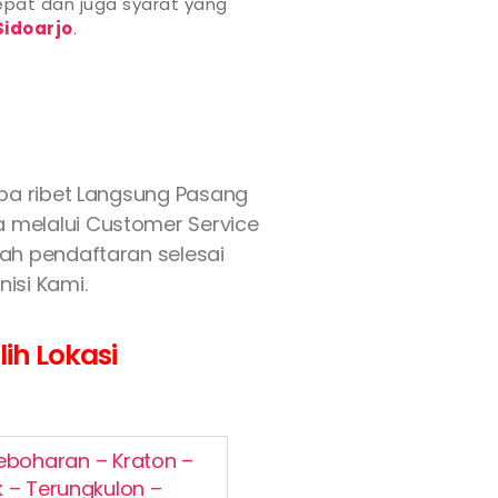
pat dan juga syarat yang
Sidoarjo
.
pa ribet Langsung Pasang
ya melalui Customer Service
lah pendaftaran selesai
isi Kami.
ih Lokasi
eboharan – Kraton –
 – Terungkulon –