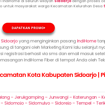
i IndiHome di seluruh wilayah
Sidoarjo
dengan proses ce
omo untuk masyarakat warga Kecamatan Kelurahan Desa
DAPATKAN PROMO
 Sidoarjo
yang menginginkan pasang
IndiHome
tan
ung di tangani oleh Marketing Kami lalu selanjut n
si registrasi berhasil via sms dan email masuk sete
masangan IndiHome Fiber di tempat Anda oleh Tekn
amatan Kota Kabupaten Sidoarjo | Pil
alang – Jerukgamping – Junwangi – Katerungan – K
 Sidomojo – Sidomulyo – Sidorejo – Tempel – Terik