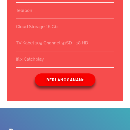
Telepon
Cloud Storage 16 Gb
TV Kabel 109 Channel 91SD + 18 HD
iflix Catchplay
BERLANGGANAN