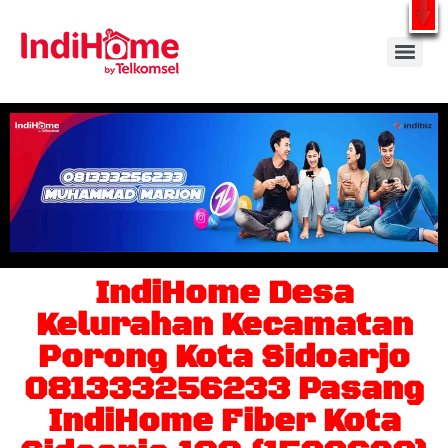
Gratis Pasang Dengan Bayar PDD2 | WiFi 200Rb an By Telkomsel
WhatsApp
IndiHome Desa
Kelurahan Kecamatan
Porong Kota Sidoarjo
081333256233 Pasang
IndiHome Fiber Kota