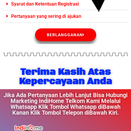
Syarat dan Ketentuan Registrasi
Pertanyaan yang sering di ajukan
BERLANGGANAN
Terima Kasih Atas
Kepercayaan Anda
Jika Ada Pertanyaan Lebih Lanjut Bisa Hubungi
Marketing IndiHome Telkom Kami Melalui
Whatsapp Klik Tombol Whatsapp diBawah
Kanan Klik Tombol Telepon diBawah Kiri.