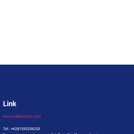
Link
www.telkomsel.com
Tel.: +6281333256233