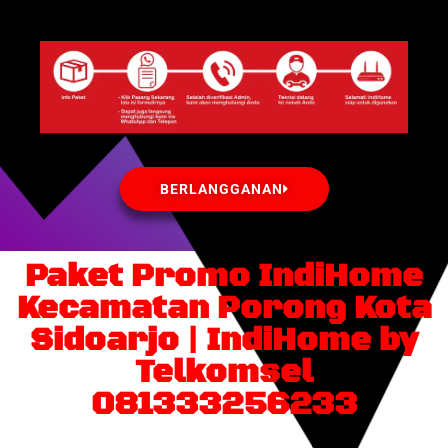
BERLANGGANAN
Paket Promo IndiHome
Kecamatan Porong Kota
Sidoarjo | IndiHome by
Telkomsel
081333256233