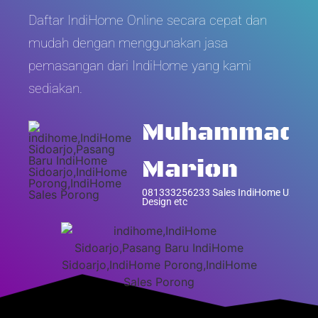
Daftar IndiHome Online secara cepat dan
mudah dengan menggunakan jasa
pemasangan dari IndiHome yang kami
sediakan.
Muhammad
Marion
081333256233 Sales IndiHome UX
Design etc