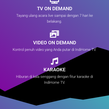
TV ON DEMAND
Tayang ulang acara live sampai dengan 7 hari ke
belakang.
VIDEO ON DEMAND
Kontrol penuh video yang Anda putar di IndiHome TV.
KARAOKE
Hiburan di kala senggang dengan fitur karaoke di
IndiHome TV.