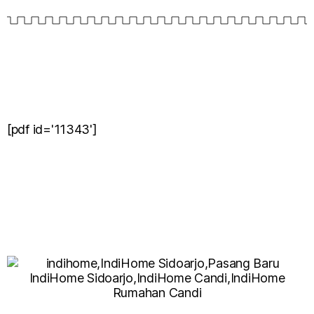
[pdf id='11343']