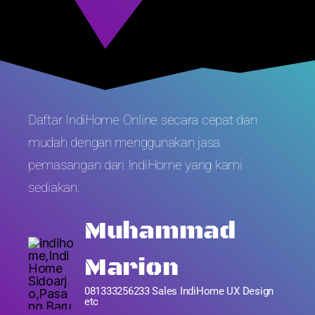
Daftar IndiHome Online secara cepat dan
mudah dengan menggunakan jasa
pemasangan dari IndiHome yang kami
sediakan.
Muhammad
Marion
081333256233 Sales IndiHome UX Design
etc