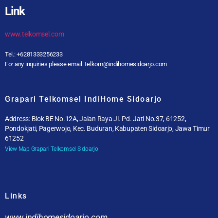
Link
www.telkomsel.com
Tel.: +6281333256233
For any inquiries please email: telkom@indihomesidoarjo.com
Grapari Telkomsel IndiHome Sidoarjo
Address: Blok BE No.12A, Jalan Raya Jl. Pd. Jati No.37, 61252,
Pondokjati, Pagerwojo, Kec. Buduran, Kabupaten Sidoarjo, Jawa Timur
61252
View Map Grapari Telkomsel Sidoarjo
Links
www.indihomesidoarjo.com