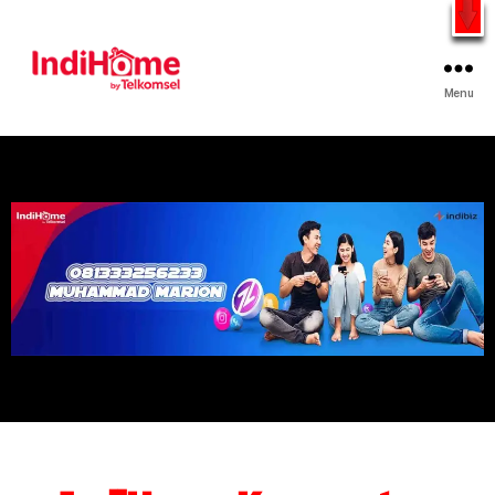
Gratis Pasang Dengan Bayar PDD2 | WiFi 200Rb an By
Telkomsel
WhatsApp
Menu