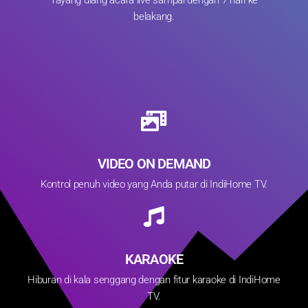
Tayang ulang acara live sampai dengan 7 hari ke
belakang.
VIDEO ON DEMAND
Kontrol penuh video yang Anda putar di IndiHome TV.
KARAOKE
Hiburan di kala senggang dengan fitur karaoke di IndiHome
TV.