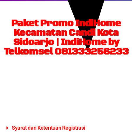
Paket Promo IndiHome
Kecamatan Candi Kota
Sidoarjo | IndiHome by
Telkomsel 081333256233
Syarat dan Ketentuan Registrasi