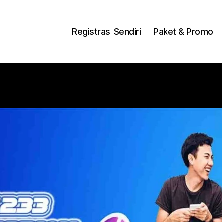
ng Dengan Bayar PDD2 | WiFi 200Rb an By Telkomse
Registrasi Sendiri
Paket & Promo