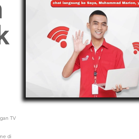
n
k
ngan TV
me di