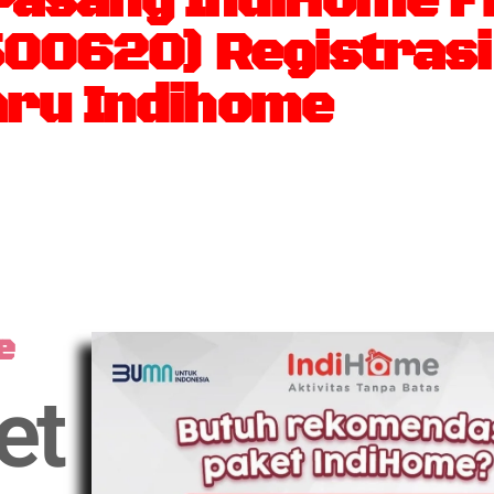
sang IndiHome Fi
500620) Registras
ru Indihome
e
et