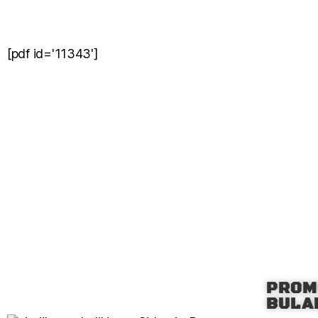
[pdf id='11343']
PROM
BULAN