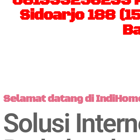
081333256233 Pa
Sidoarjo 188 (1
Ba
Selamat datang di IndiHom
Solusi Intern