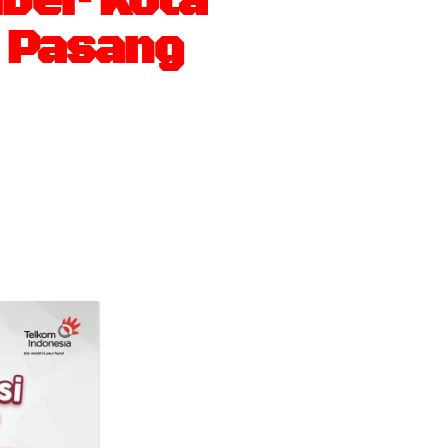
ber Kota
i Pasang