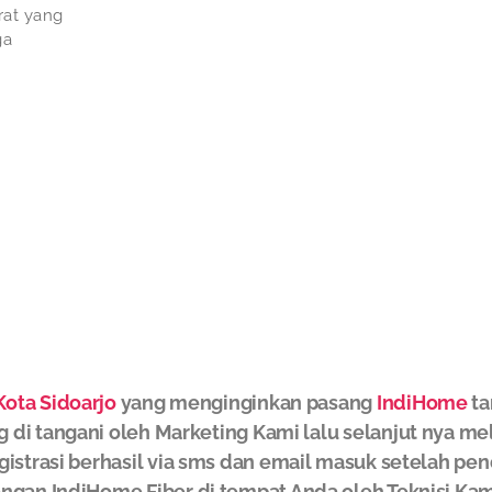
rat yang
ga
ota Sidoarjo
yang menginginkan pasang
IndiHome
ta
g di tangani oleh Marketing Kami lalu selanjut nya m
gistrasi berhasil via sms dan email masuk setelah pe
ngan IndiHome Fiber di tempat Anda oleh Teknisi Kam