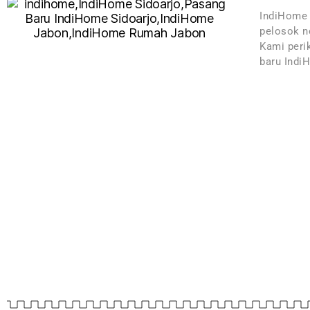
IndiHome 
pelosok ne
Kami peri
baru Indi