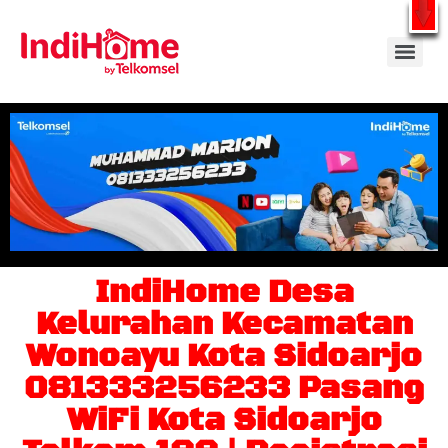
Gratis Pasang Dengan Bayar PDD2 | WiFi 200Rb an By Telkomsel
WhatsApp
IndiHome Desa
Kelurahan Kecamatan
Wonoayu Kota Sidoarjo
081333256233 Pasang
WiFi Kota Sidoarjo