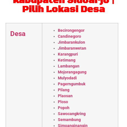
Kabupaten Sidoarjo |
Pilih Lokasi Desa
Becirongengor
Desa
Candinegoro
Jimbarankulon
Jimbaranwetan
Karangpuri
Ketimang
Lambangan
Mojorangagung
Mulyodadi
Pagerngumbuk
Pilang
Plaosan
Ploso
Popoh
Sawocangkring
Semambung
Simoanginangin