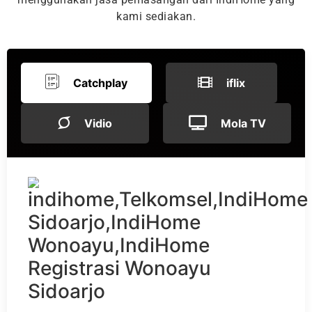
kami sediakan.
Catchplay
iflix
Vidio
Mola TV