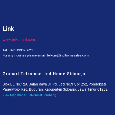
Link
www.telkomsel.com
Tel.: +6281333256233
For any inquiries please email: telkom@indihomesales.com
Grapari Telkomsel IndiHome Sidoarjo
Blok BE No.12A, Jalan Raya Jl. Pd. Jati No.37, 61252, Pondokjati,
Pagerwojo, Kec. Buduran, Kabupaten Sidoarjo, Jawa Timur 61252
View Map Grapari Telkomsel Jombang