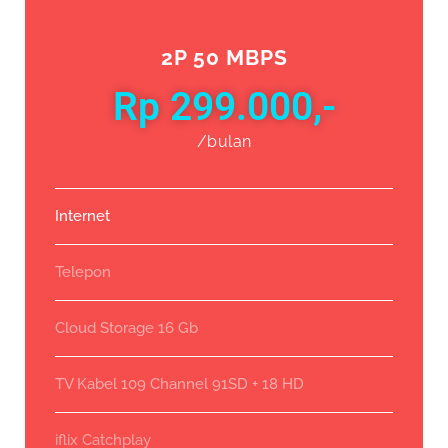
2P 50 MBPS
Rp 299.000,-
/bulan
Internet
Telepon
Cloud Storage 16 Gb
TV Kabel 109 Channel 91SD + 18 HD
iflix Catchplay