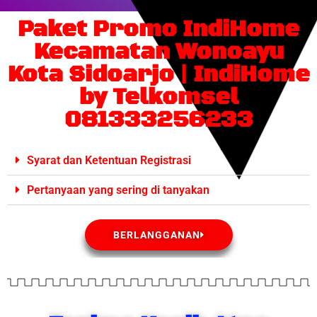
Paket Promo IndiHome
Kecamatan Wonoayu
Kota Sidoarjo | IndiHome
by Telkomsel
081333256233
Syarat dan Ketentuan Registrasi
Pertanyaan yang sering di tanyakan
BERLANGGANAN