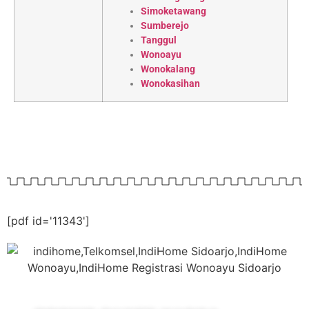
Simoketawang
Sumberejo
Tanggul
Wonoayu
Wonokalang
Wonokasihan
[pdf id='11343']