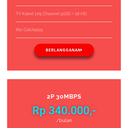
TV Kabel 109 Channel 91SD + 18 HD
iflix Catchplay
BERLANGGANAN
2P 30MBPS
Rp 340.000,-
/bulan