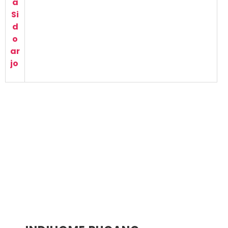
a
Si
d
o
ar
jo