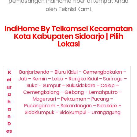
pemasangan IndiHome Fiber di tempat Anda
oleh Teknisi Kami.
IndiHome By Telkomsel Kecamatan
Kota Kabupaten Sidoarjo | Pilih
Lokasi
Banjarbendo – Bluru Kidul – Cemengbakalan –
K
Jati – Kemiri – Lebo – Rangka Kidul – Sarirogo –
el
Suko – Sumput – Bulusidokare – Celep –
ur
Cemengkalang – Gebang – Lemahputro –
a
Magersari – Pekauman – Pucang –
h
Pucanganom – Sekardangan – Sidokare –
a
Sidoklumpuk – Sidokumpul – Urangagung
n
D
es