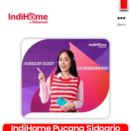
Gratis Pasang Dengan Bayar PDD2 | WiFi 200Rb an By
Telkomsel
WhatsApp
Menu
IndiHome Pucang Sidoarjo