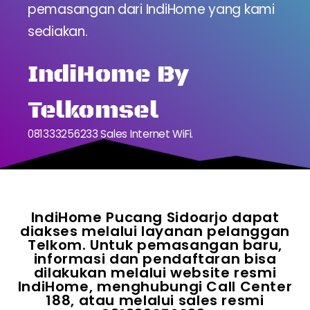
pemasangan dari IndiHome yang kami
sediakan.
IndiHome By
Telkomsel
081333256233 Sales Internet WiFi.
IndiHome Pucang Sidoarjo dapat
diakses melalui layanan pelanggan
Telkom. Untuk pemasangan baru,
informasi dan pendaftaran bisa
dilakukan melalui website resmi
IndiHome, menghubungi Call Center
188, atau melalui sales resmi