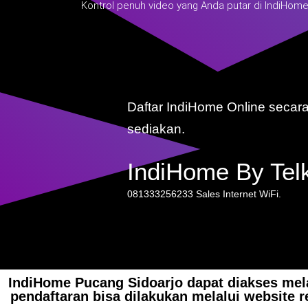
Kontrol penuh video yang Anda putar di IndiHome
Daftar IndiHome Online seca
sediakan.
IndiHome By Tel
081333256233 Sales Internet WiFi.
IndiHome Pucang Sidoarjo dapat diakses mel
pendaftaran bisa dilakukan melalui website 