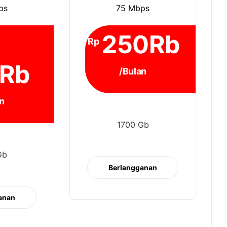
ps
75 Mbps
250Rb
Rp
Rb
/Bulan
n
1700 Gb
Gb
Berlangganan
anan