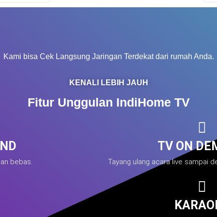
Kami bisa Cek Langsung Jaringan Terdekat dari rumah Anda.
KENALI LEBIH JAUH
Fitur Unggulan IndiHome TV
IND
TV ON DE
gan bebas.
Tayang ulang acara live sampai de
KARAO