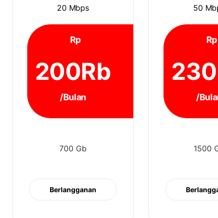
20 Mbps
50 Mb
Rp
Rp
200Rb
230
/Bulan
/Bula
700 Gb
1500 
Berlangganan
Berlangg