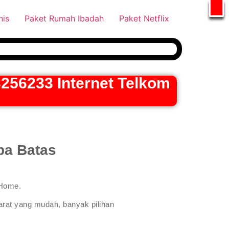
tsApp
nis
Paket Rumah Ibadah
Paket Netflix
256233 Internet Telkom
pa Batas
iHome.
arat yang mudah, banyak pilihan