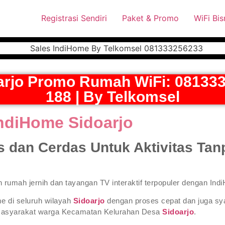
 Pasang Dengan Bayar PDD2 | WiFi 200Rb an By Telkomsel
Wha
Registrasi Sendiri
Paket & Promo
WiFi Bis
rjo Promo Rumah WiFi: 081333
188 | By Telkomsel
ndiHome Sidoarjo
as dan Cerdas Untuk Aktivitas Tan
on rumah jernih dan tayangan TV interaktif terpopuler dengan Ind
e di seluruh wilayah
Sidoarjo
dengan proses cepat dan juga sy
masyarakat warga Kecamatan Kelurahan Desa
Sidoarjo
.