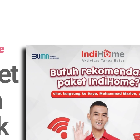
e
et
n
k