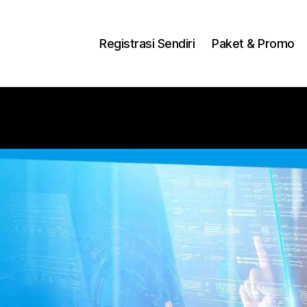
ng Dengan Bayar PDD2 | WiFi 200Rb an By Telkomse
Registrasi Sendiri
Paket & Promo