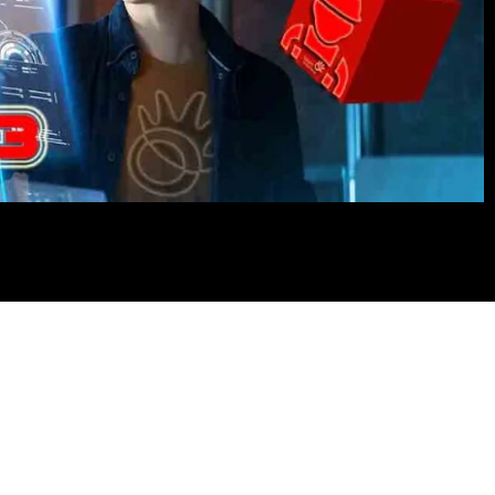
elpon rumah sepuasnya dan
V interaktif