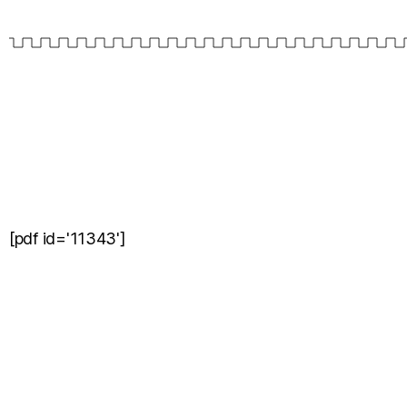
[pdf id='11343']