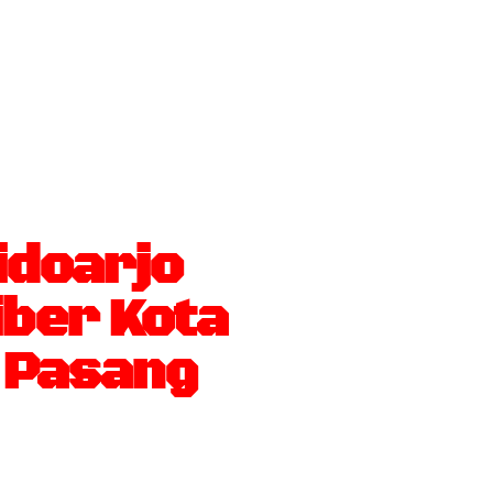
idoarjo
ber Kota
i Pasang