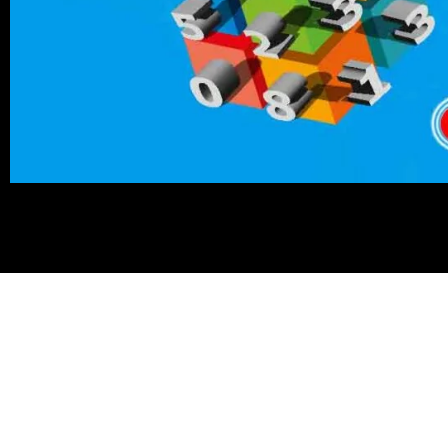
Berlangganan IndiHome da
nonton bera