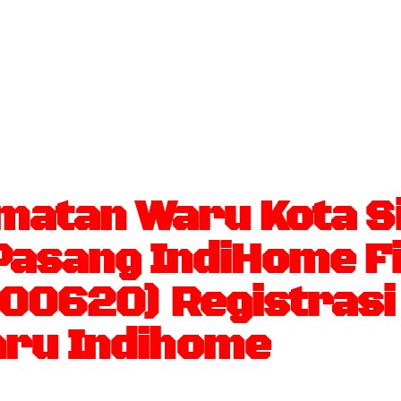
matan Waru Kota S
sang IndiHome Fi
500620) Registras
ru Indihome