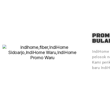
PROM
BULAN
IndiHome 
pelosok ne
Kami peri
baru Indi