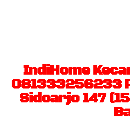
IndiHome Keca
081333256233 Pa
Sidoarjo 147 (1
Ba