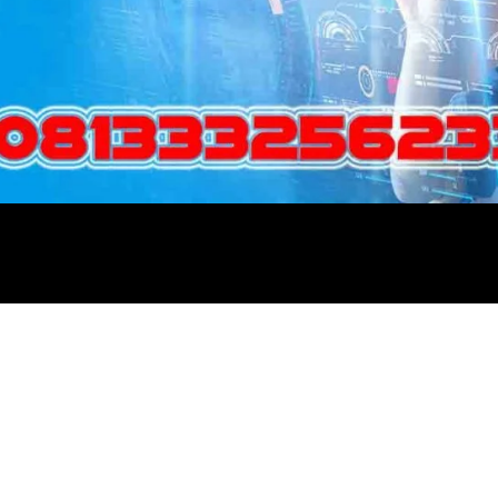
patkan internet broadband, n
gam konten terbaik di layar T