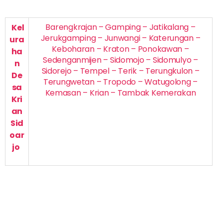
Barengkrajan – Gamping – Jatikalang –
Kel
Jerukgamping – Junwangi – Katerungan –
ura
Keboharan – Kraton – Ponokawan –
ha
Sedenganmijen – Sidomojo – Sidomulyo –
n
Sidorejo – Tempel – Terik – Terungkulon –
De
Terungwetan – Tropodo – Watugolong –
sa
Kemasan – Krian – Tambak Kemerakan
Kri
an
Sid
oar
jo