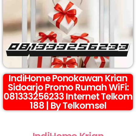
IndiHome Ponokawan Krian
Sidoarjo Promo Rumah WiFi:
081333256233 Internet Telkom
188 | By Telkomsel