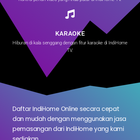
KARAOKE
Hiburan di kala senggang dengan fitur karaoke di IndiHome
TV.
Daftar IndiHome Online secara cepat
dan mudah dengan menggunakan jasa
pemasangan dari IndiHome yang kami
sediakan.