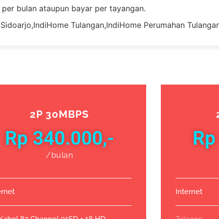
 per bulan ataupun bayar per tayangan.
2P 30MBPS
Rp 340.000,-
Rp
/bulan
ernet
Internet