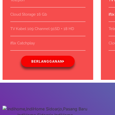
Telepon
TV 
Cloud Storage 16 Gb
ifl
TV Kabel 109 Channel 91SD + 18 HD
Tel
iflix Catchplay
Clo
BERLANGGANAN