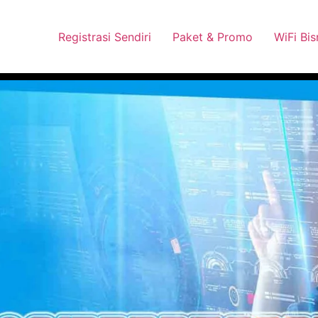
 Pasang Dengan Bayar PDD2 | WiFi 200Rb an By Telkomsel
Wha
Registrasi Sendiri
Paket & Promo
WiFi Bis