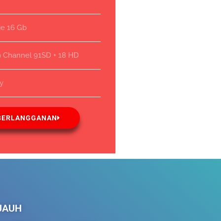
ge 16 Gb
9 Channel 91SD + 18 HD
ay
BERLANGGANAN
 JAUH