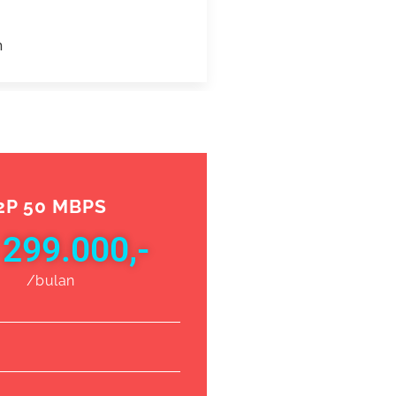
2P 50 MBPS
 299.000,-
/bulan