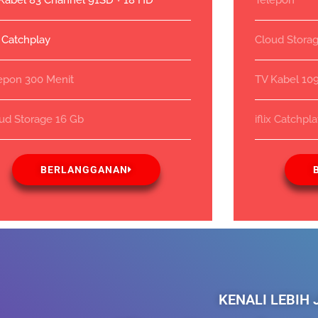
Kabel 83 Channel 91SD + 18 HD
Telepon
ix Catchplay
Cloud Stora
epon 300 Menit
TV Kabel 10
ud Storage 16 Gb
iflix Catchpl
BERLANGGANAN
KENALI LEBIH