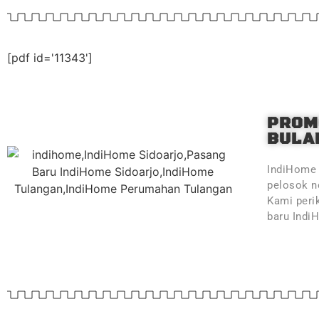
[pdf id='11343']
PROM
BULAN
IndiHome 
pelosok ne
Kami peri
baru Indi