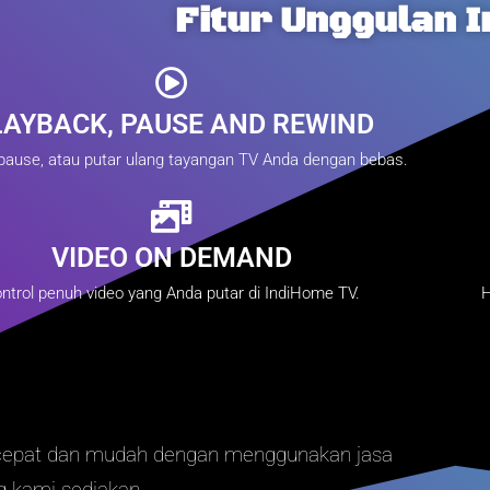
Fitur Unggulan 
LAYBACK, PAUSE AND REWIND
pause, atau putar ulang tayangan TV Anda dengan bebas.
VIDEO ON DEMAND
ntrol penuh video yang Anda putar di IndiHome TV.
H
 cepat dan mudah dengan menggunakan jasa
 kami sediakan.