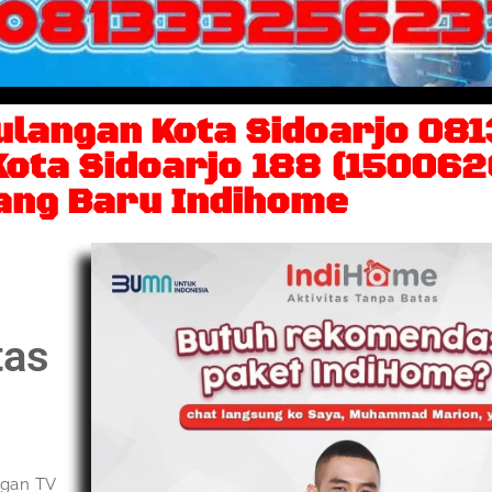
ulangan Kota Sidoarjo 0
ota Sidoarjo 188 (150062
ang Baru Indihome
tas
ngan TV