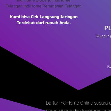
Kami bisa Cek Langsung Jaringan
Terdekat dari rumah Anda.
P
Mundur, 
Ko
Daftar IndiHome Online secara
pemasangan dari IndiHome yang