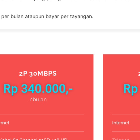
 per bulan ataupun bayar per tayangan.
2P 30MBPS
Rp 340.000,-
Rp
/bulan
ernet
Internet