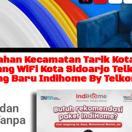
ahan Kecamatan Tarik Kota
g WiFi Kota Sidoarjo Telk
ng Baru Indihome By Telk
 dan
Tanpa