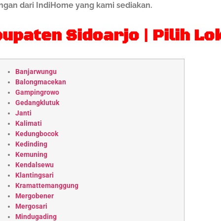
gan dari IndiHome yang kami sediakan.
paten Sidoarjo | Pilih Lo
Banjarwungu
Balongmacekan
Gampingrowo
Gedangklutuk
Janti
Kalimati
Kedungbocok
Kedinding
Kemuning
Kendalsewu
Klantingsari
Kramattemanggung
Mergobener
Mergosari
Mindugading