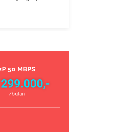
2P 50 MBPS
 299.000,-
/bulan