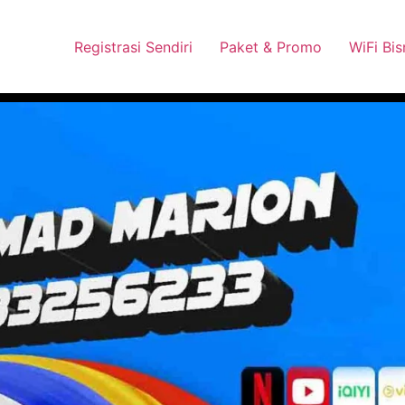
 Pasang Dengan Bayar PDD2 | WiFi 200Rb an By Telkomsel
Wha
Registrasi Sendiri
Paket & Promo
WiFi Bis