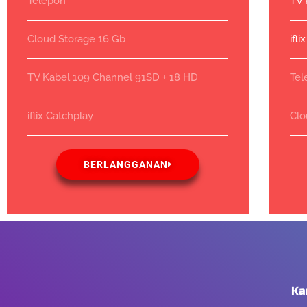
Telepon
TV 
Cloud Storage 16 Gb
ifl
TV Kabel 109 Channel 91SD + 18 HD
Tel
iflix Catchplay
Clo
BERLANGGANAN
Ka