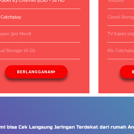
Kabel 83 Channel 91SD + 18 HD
Telepon
ix Catchplay
Cloud Stora
epon 300 Menit
TV Kabel 10
ud Storage 16 Gb
iflix Catchpl
BERLANGGANAN
mi bisa Cek Langsung Jaringan Terdekat dari rumah An