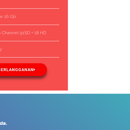
ge 16 Gb
9 Channel 91SD + 18 HD
ay
BERLANGGANAN
da.