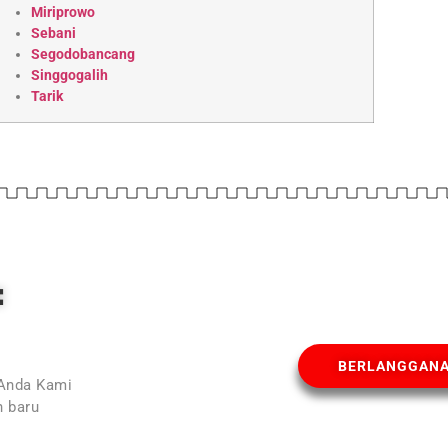
Miriprowo
Sebani
Segodobancang
Singgogalih
Tarik
E
BERLANGGAN
 Anda Kami
 baru