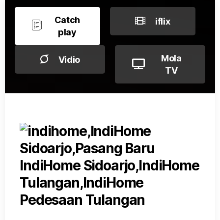
Catch
iflix
play
Mola
Vidio
TV