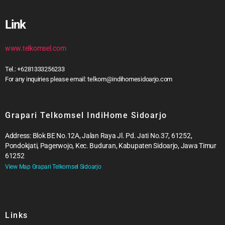
Link
www.telkomsel.com
Tel.: +6281333256233
For any inquiries please email: telkom@indihomesidoarjo.com
Grapari Telkomsel IndiHome Sidoarjo
Address: Blok BE No.12A, Jalan Raya Jl. Pd. Jati No.37, 61252,
Pondokjati, Pagerwojo, Kec. Buduran, Kabupaten Sidoarjo, Jawa Timur
61252
View Map Grapari Telkomsel Sidoarjo
Links