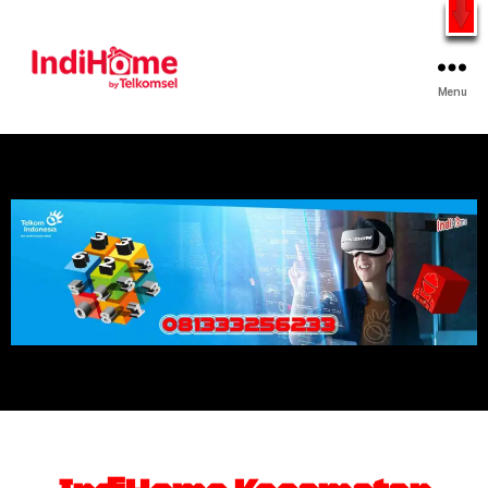
Gratis Pasang Dengan Bayar PDD2 | WiFi 200Rb an By
Telkomsel
WhatsApp
Menu