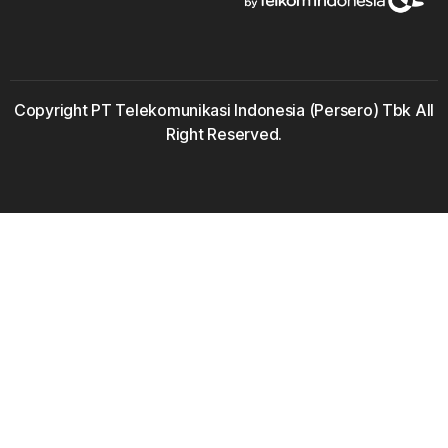
Copyright PT Telekomunikasi Indonesia (Persero) Tbk All
Right Reserved.
IndiHome Jombang 2023 IndiHome Jombang 2021 IndiHome
Jombang 2022 IndiHome Jombang Agen IndiHome Jombang
Daftar IndiHome Jombang Desa IndiHome Jombang Fiber
IndiHome Jombang Internet IndiHome Jombang Harga IndiHome
Jombang Kantor IndiHome Jombang Kecamatan IndiHome
Jombang Kelurahan IndiHome Jombang No IndiHome Jombang
Nomer Telepon IndiHome Jombang Paket Harga IndiHome
Jombang Paket Internet IndiHome Jombang Paket Promo
IndiHome Jombang Pasang IndiHome Jombang Pasang Baru
IndiHome Jombang Pasang Wifi IndiHome Jombang Pedesaan