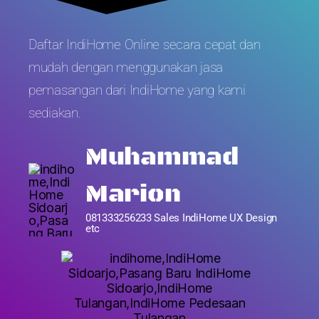
Daftar IndiHome Online secara cepat dan
mudah dengan menggunakan jasa
pemasangan dari IndiHome yang kami
sediakan.
Muhammad
Marion
081333256233 Sales IndiHome UX Design
etc