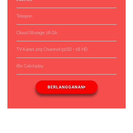
Telepon
Cloud Storage 16 Gb
TV Kabel 109 Channel 91SD + 18 HD
iflix Catchplay
BERLANGGANAN