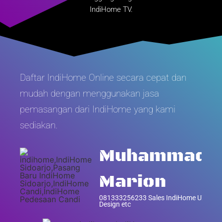
IndiHome TV.
Daftar IndiHome Online secara cepat dan
mudah dengan menggunakan jasa
pemasangan dari IndiHome yang kami
sediakan.
Muhammad
Marion
081333256233 Sales IndiHome UX
Design etc