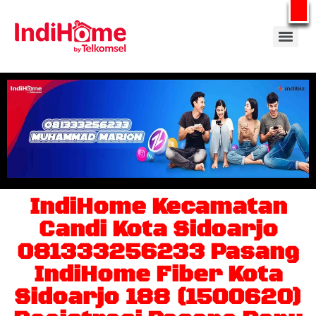
Gratis Pasang Dengan Bayar PDD2 | WiFi 200Rb an By Telkomsel
WhatsApp
IndiHome Kecamatan
Candi Kota Sidoarjo
081333256233 Pasang
IndiHome Fiber Kota
Sidoarjo 188 (1500620)