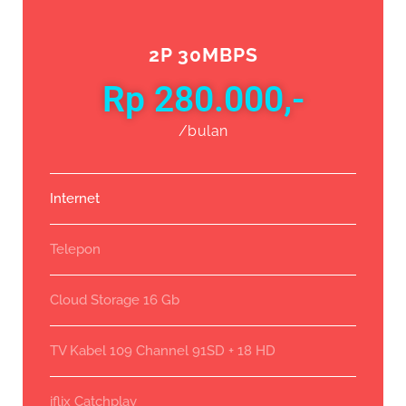
2P 30MBPS
Rp 280.000,-
/bulan
Internet
Telepon
Cloud Storage 16 Gb
TV Kabel 109 Channel 91SD + 18 HD
iflix Catchplay