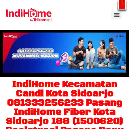
Gratis Pasang Dengan Bayar PDD2 | WiFi 200Rb an By Telkomsel
WhatsApp
IndiHome Kecamatan
Candi Kota Sidoarjo
081333256233 Pasang
IndiHome Fiber Kota
Sidoarjo 188 (1500620)