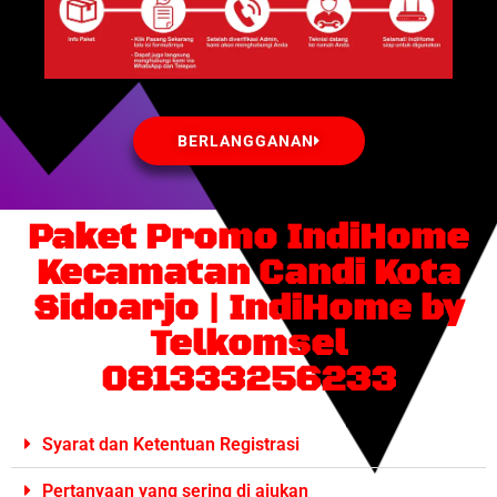
BERLANGGANAN
Paket Promo IndiHome
Kecamatan Candi Kota
Sidoarjo | IndiHome by
Telkomsel
081333256233
Syarat dan Ketentuan Registrasi
Pertanyaan yang sering di ajukan