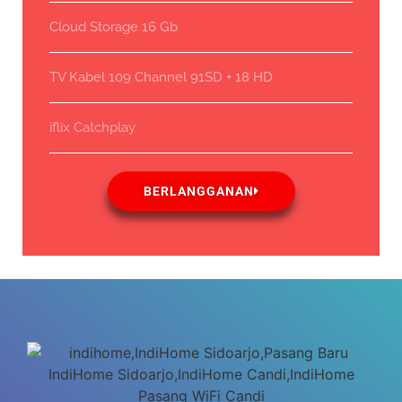
Cloud Storage 16 Gb
TV Kabel 109 Channel 91SD + 18 HD
iflix Catchplay
BERLANGGANAN