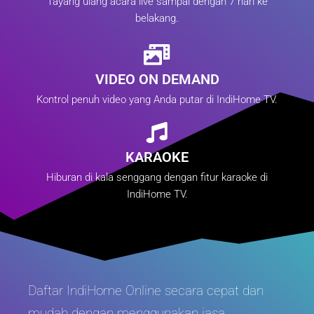
Tayang ulang acara live sampai dengan 7 hari ke
belakang.
VIDEO ON DEMAND
Kontrol penuh video yang Anda putar di IndiHome TV.
KARAOKE
Hiburan di kala senggang dengan fitur karaoke di
IndiHome TV.
Daftar IndiHome Online secara cepat dan
mudah dengan menggunakan jasa