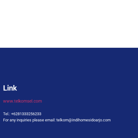
Link
www.telkomsel.com
Tel.: +6281333256233
For any inquiries please email: telkom@indihomesidoarjo.com