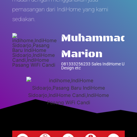
pemasangan dari IndiHome yang kami
sediakan.
Muhammad
Marion
081333256233 Sales IndiHome UX
Design etc