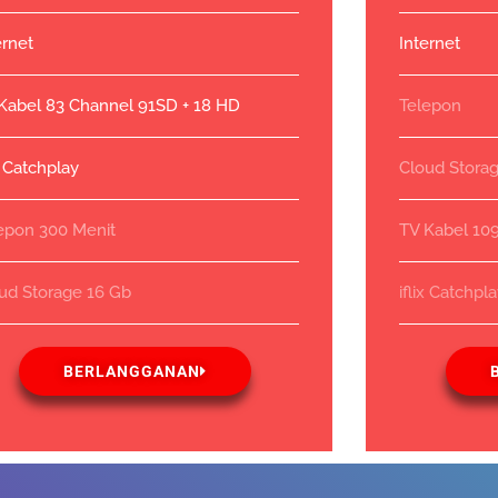
ernet
Internet
Kabel 83 Channel 91SD + 18 HD
Telepon
ix Catchplay
Cloud Stora
epon 300 Menit
TV Kabel 10
ud Storage 16 Gb
iflix Catchpl
BERLANGGANAN