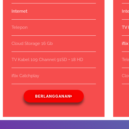
Internet
Int
Telepon
TV 
Cloud Storage 16 Gb
ifl
TV Kabel 109 Channel 91SD + 18 HD
Tel
iflix Catchplay
Clo
BERLANGGANAN