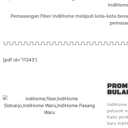
IndiHome
Pemasangan Fiber IndiHome meliputi kota-kota besa
pemasan
[pdf id='11343']
PROM
BULAN
IndiHome 
pelosok ne
Kami peri
baru Indi