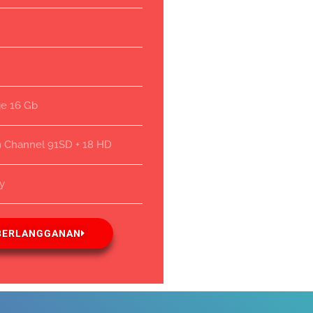
ge 16 Gb
9 Channel 91SD + 18 HD
ay
BERLANGGANAN