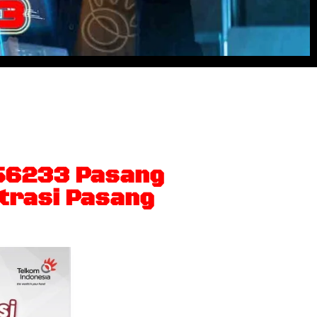
puasnya dan nonton beragam konten
56233 Pasang
strasi Pasang