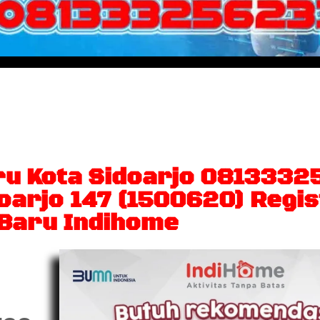
nternet broadband, nelpon rumah se
terbaik di layar TV interaktif
u Kota Sidoarjo 0813332
oarjo 147 (1500620) Regi
Baru Indihome