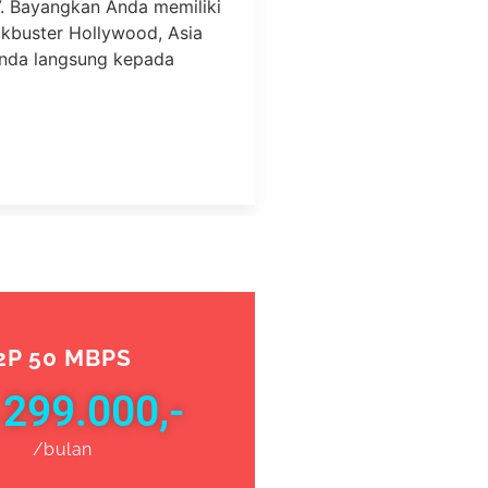
. Bayangkan Anda memiliki
ockbuster Hollywood, Asia
Anda langsung kepada
2P 50 MBPS
 299.000,-
/bulan