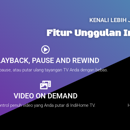
KENALI LEBIH
Fitur Unggulan 
LAYBACK, PAUSE AND REWIND
pause, atau putar ulang tayangan TV Anda dengan bebas.
VIDEO ON DEMAND
ntrol penuh video yang Anda putar di IndiHome TV.
H