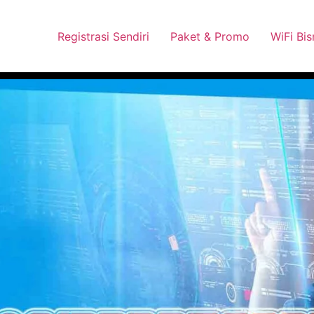
 Pasang Dengan Bayar PDD2 | WiFi 200Rb an By Telkomsel
Wha
Registrasi Sendiri
Paket & Promo
WiFi Bis