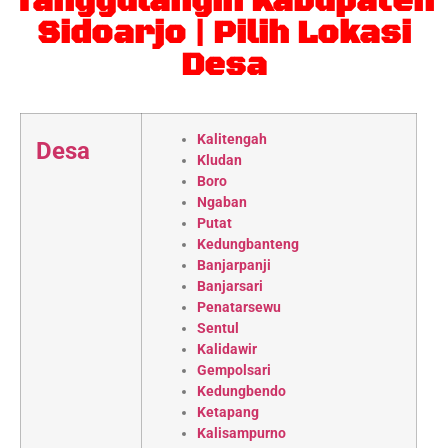
Tanggulangin Kabupaten
Sidoarjo | Pilih Lokasi
Desa
Kalitengah
Desa
Kludan
Boro
Ngaban
Putat
Kedungbanteng
Banjarpanji
Banjarsari
Penatarsewu
Sentul
Kalidawir
Gempolsari
Kedungbendo
Ketapang
Kalisampurno