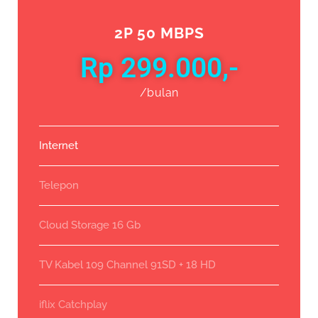
2P 50 MBPS
Rp 299.000,-
/bulan
Internet
Telepon
Cloud Storage 16 Gb
TV Kabel 109 Channel 91SD + 18 HD
iflix Catchplay