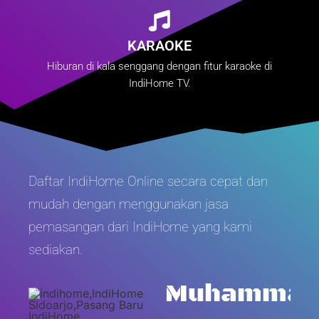
KARAOKE
Hiburan di kala senggang dengan fitur karaoke di
IndiHome TV.
Daftar IndiHome Online secara cepat dan
mudah dengan menggunakan jasa
pemasangan dari IndiHome yang kami
sediakan.
Muhamma