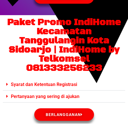
Paket Promo IndiHome
Kecamatan
Tanggulangin Kota
Sidoarjo | IndiHome by
Telkomsel
081333256233
Syarat dan Ketentuan Registrasi
Pertanyaan yang sering di ajukan
BERLANGGANAN