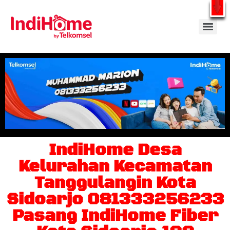
Gratis Pasang Dengan Bayar PDD2 | WiFi 200Rb an By Telkomsel
WhatsApp
IndiHome Desa
Kelurahan Kecamatan
Tanggulangin Kota
Sidoarjo 081333256233
Pasang IndiHome Fiber