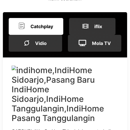
Catchplay
iflix
Vidio
Mola TV