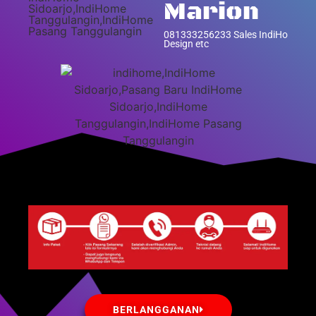
Marion
081333256233 Sales IndiHome UX
Design etc
BERLANGGANAN