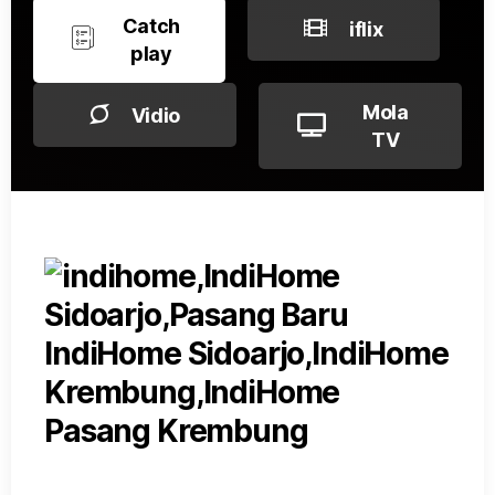
Catch
iflix
play
Mola
Vidio
TV