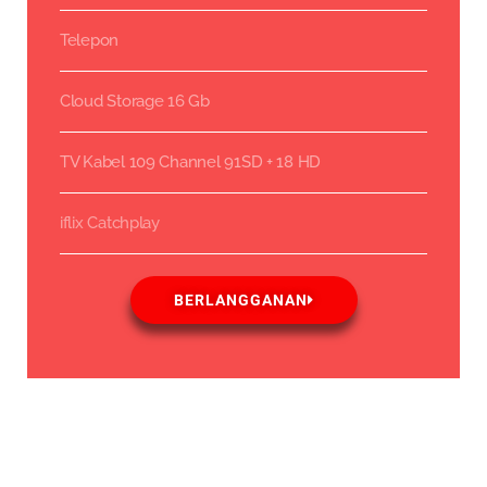
Telepon
Cloud Storage 16 Gb
TV Kabel 109 Channel 91SD + 18 HD
iflix Catchplay
BERLANGGANAN