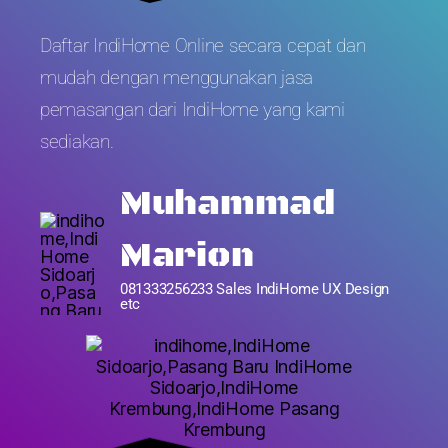
Daftar IndiHome Online secara cepat dan
mudah dengan menggunakan jasa
pemasangan dari IndiHome yang kami
sediakan.
Muhammad
Marion
081333256233 Sales IndiHome UX Design
etc