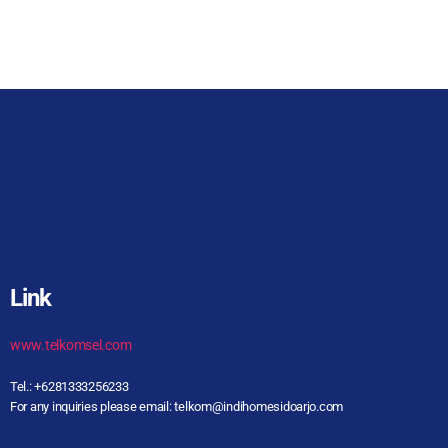
Link
www.telkomsel.com
Tel.: +6281333256233
For any inquiries please email: telkom@indihomesidoarjo.com