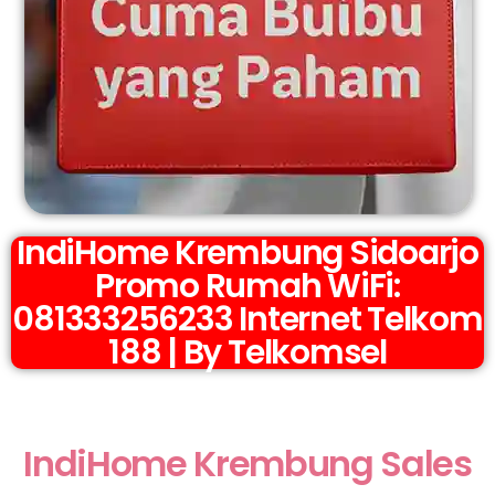
IndiHome Krembung Sidoarjo
Promo Rumah WiFi:
081333256233 Internet Telkom
188 | By Telkomsel
IndiHome Krembung Sales