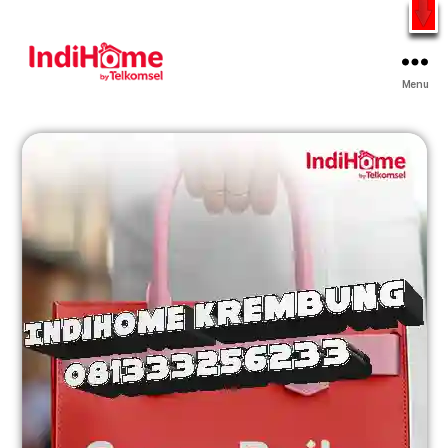
Gratis Pasang Dengan Bayar PDD2 | WiFi 200Rb an By
Telkomsel
WhatsApp
Menu