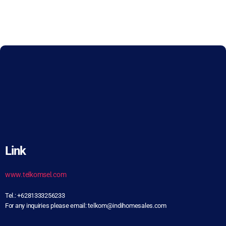
Link
www.telkomsel.com
Tel.: +6281333256233
For any inquiries please email: telkom@indihomesales.com