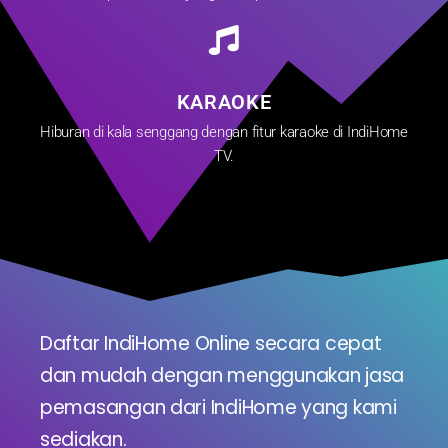
KARAOKE
Hiburan di kala senggang dengan fitur karaoke di IndiHome
TV.
Daftar IndiHome Online secara cepat
dan mudah dengan menggunakan jasa
pemasangan dari IndiHome yang kami
sediakan.