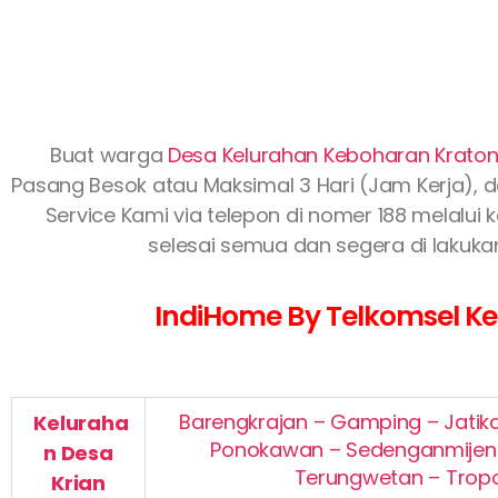
Buat warga
Desa Kelurahan Keboharan Kraton
Pasang Besok atau Maksimal 3 Hari (Jam Kerja), d
Service Kami via telepon di nomer 188 melalui 
selesai semua dan segera di lakuka
IndiHome By Telkomsel Kec
Barengkrajan – Gamping – Jatik
Keluraha
Ponokawan – Sedenganmijen –
n
Desa
Terungwetan – Trop
Krian