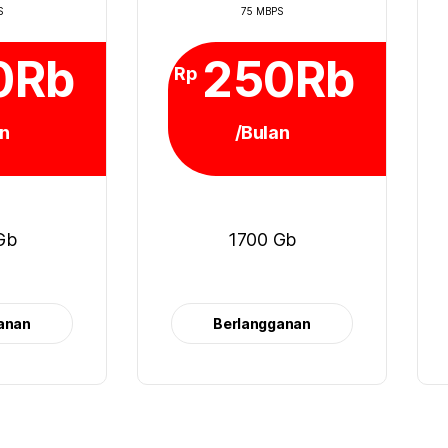
S
75 MBPS
0Rb
250Rb
Rp
an
/Bulan
Gb
1700 Gb
anan
Berlangganan