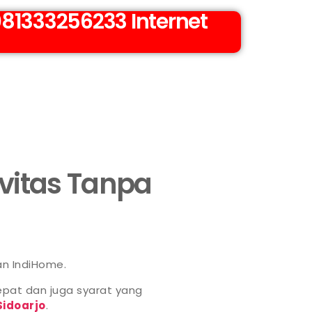
81333256233 Internet
ivitas Tanpa
an IndiHome.
pat dan juga syarat yang
Sidoarjo
.