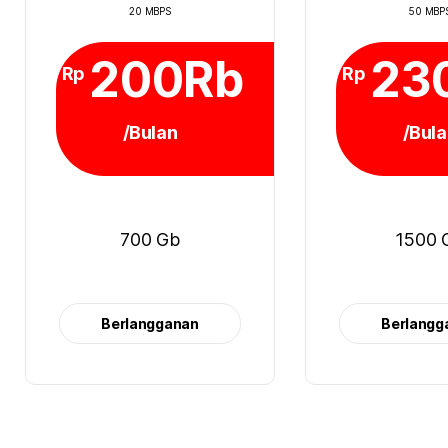
20 MBPS
50 MBP
200Rb
23
Rp
Rp
/Bulan
/Bul
700 Gb
1500 
Berlangganan
Berlangg