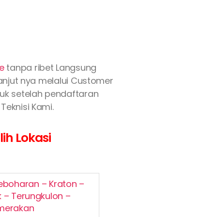
e
tanpa ribet Langsung
lanjut nya melalui Customer
asuk setelah pendaftaran
Teknisi Kami.
ih Lokasi
eboharan – Kraton –
 – Terungkulon –
emerakan