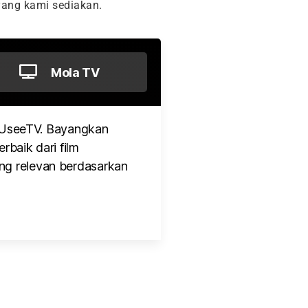
ang kami sediakan.
Mola TV
 UseeTV. Bayangkan
rbaik dari film
ng relevan berdasarkan