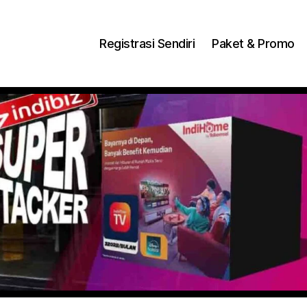
ng Dengan Bayar PDD2 | WiFi 200Rb an By Telkomse
Registrasi Sendiri
Paket & Promo