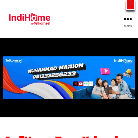
Gratis Pasang Dengan Bayar PDD2 | WiFi 200Rb an By
Telkomsel
WhatsApp
Menu