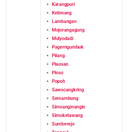
Karangpuri
Ketimang
Lambangan
Mojorangagung
Mulyodadi
Pagerngumbuk
Pilang
Plaosan
Ploso
Popoh
Sawocangkring
Semambung
Simoanginangin
Simoketawang
Sumberejo