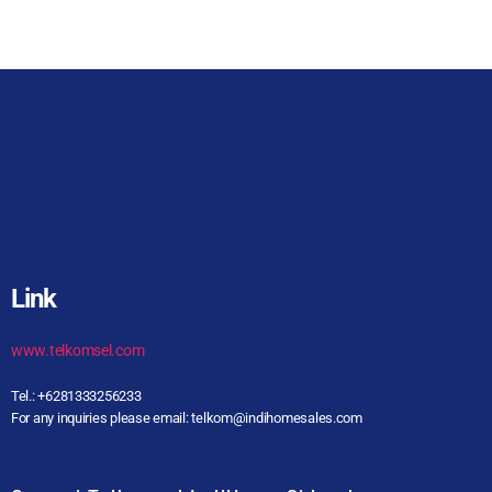
Link
www.telkomsel.com
Tel.: +6281333256233
For any inquiries please email: telkom@indihomesales.com