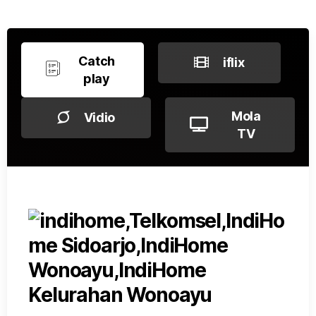
Catch
iflix
play
Mola
Vidio
TV