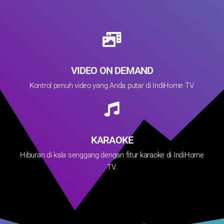
VIDEO ON DEMAND
Kontrol penuh video yang Anda putar di IndiHome TV.
KARAOKE
Hiburan di kala senggang dengan fitur karaoke di IndiHome
TV.