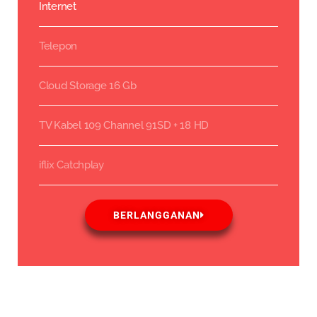
Internet
Telepon
Cloud Storage 16 Gb
TV Kabel 109 Channel 91SD + 18 HD
iflix Catchplay
BERLANGGANAN