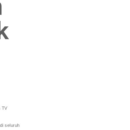
n
k
n TV
di seluruh