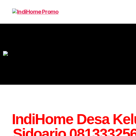
IndiHome Desa Ke
Sidoarjo 081333256