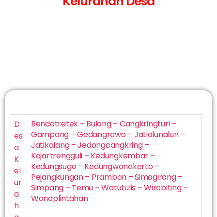
Kelurahan Desa
Bendotretek – Bulang – Cangkringturi –
D
Gampang – Gedangrowo – Jatialunalun –
es
Jatikalang – Jedongcangkring –
a
Kajartrengguli – Kedungkembar –
K
Kedungsugo – Kedungwonokerto –
el
Pejangkungan – Prambon – Simogirang –
ur
Simpang – Temu – Watutulis – Wirobiting –
a
Wonoplintahan
h