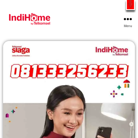
Gratis Pasang Dengan Bayar PDD2 | WiFi 200Rb an By
Telkomsel
WhatsApp
Menu