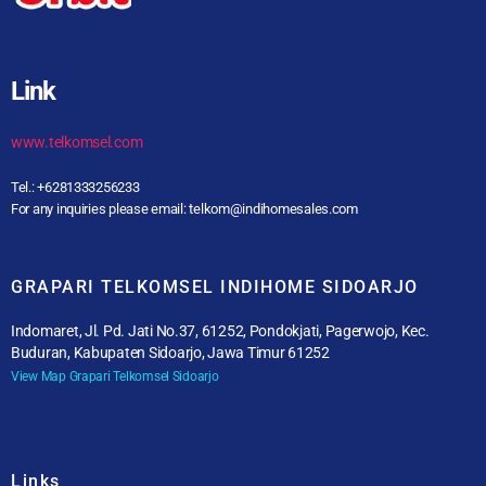
Link
www.telkomsel.com
Tel.: +6281333256233
For any inquiries please email: telkom@indihomesales.com
GRAPARI TELKOMSEL INDIHOME SIDOARJO
Indomaret, Jl. Pd. Jati No.37, 61252, Pondokjati, Pagerwojo, Kec.
Buduran, Kabupaten Sidoarjo, Jawa Timur 61252
View Map Grapari Telkomsel Sidoarjo
Links