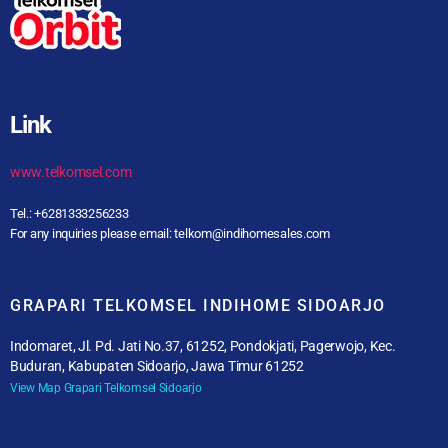
Link
www.telkomsel.com
Tel.: +6281333256233
For any inquiries please email: telkom@indihomesales.com
GRAPARI TELKOMSEL INDIHOME SIDOARJO
Indomaret, Jl. Pd. Jati No.37, 61252, Pondokjati, Pagerwojo, Kec.
Buduran, Kabupaten Sidoarjo, Jawa Timur 61252
View Map Grapari Telkomsel Sidoarjo