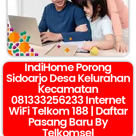
IndiHome Porong
Sidoarjo Desa Kelurahan
Kecamatan
081333256233 Internet
WiFi Telkom 188 | Daftar
Pasang Baru By
Telkomsel