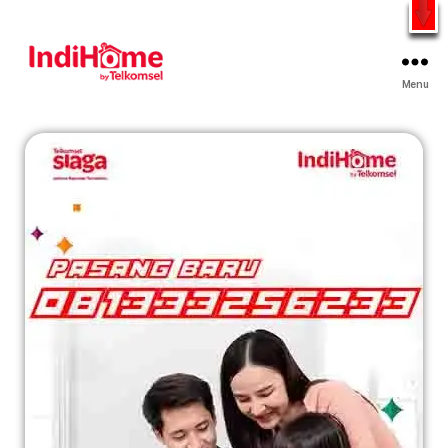
Gratis Pasang Dengan Bayar PDD2 | WiFi 200Rb an By
Telkomsel
WhatsApp
Menu