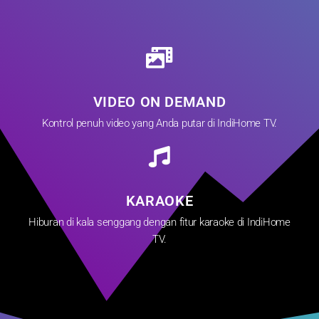
VIDEO ON DEMAND
Kontrol penuh video yang Anda putar di IndiHome TV.
KARAOKE
Hiburan di kala senggang dengan fitur karaoke di IndiHome
TV.