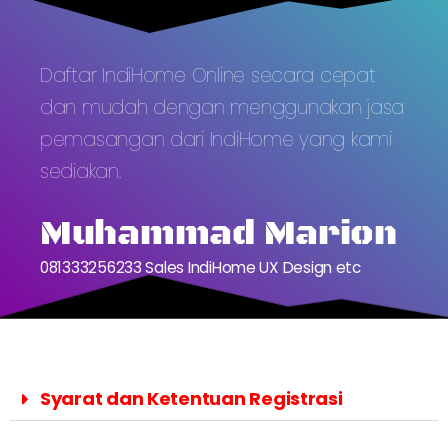
Daftar IndiHome Online secara cepat
dan mudah dengan menggunakan jasa
pemasangan dari IndiHome yang kami
sediakan.
Muhammad Marion
081333256233 Sales IndiHome UX Design etc
Syarat dan Ketentuan Registrasi