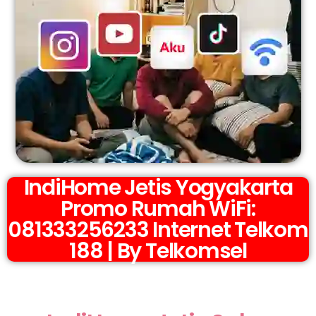
IndiHome Jetis Yogyakarta
Promo Rumah WiFi:
081333256233 Internet Telkom
188 | By Telkomsel