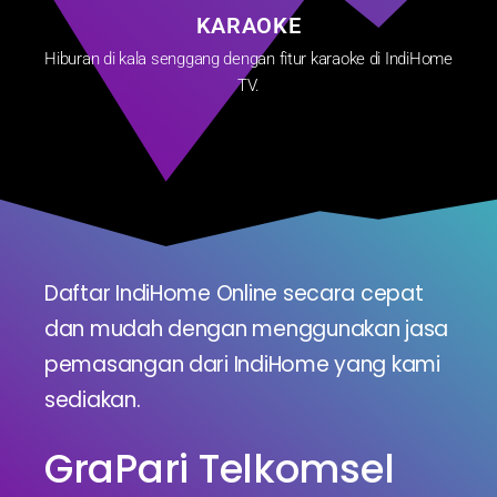
KARAOKE
Hiburan di kala senggang dengan fitur karaoke di IndiHome
TV.
Daftar IndiHome Online secara cepat
dan mudah dengan menggunakan jasa
pemasangan dari IndiHome yang kami
sediakan.
GraPari Telkomsel