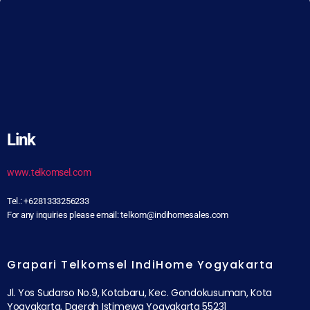
Link
www.telkomsel.com
Tel.: +6281333256233
For any inquiries please email: telkom@indihomesales.com
Grapari Telkomsel IndiHome Yogyakarta
Jl. Yos Sudarso No.9, Kotabaru, Kec. Gondokusuman, Kota
Yogyakarta, Daerah Istimewa Yogyakarta 55231