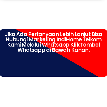
Jika Ada Pertanyaan Lebih Lanjut Bisa
Hubungi Marketing IndiHome Telkom
Kami Melalui Whatsapp Klik Tombol
Whatsapp di Bawah Kanan.
IndiHome Jetis Yogyakarta IndiHome Jetis Yogyakarta
Daftar IndiHome Jetis Yogyakarta Info IndiHome Jetis
Yogyakarta WA IndiHome Jetis Yogyakarta Paket
IndiHome Jetis Yogyakarta Pasang IndiHome Jetis
Yogyakarta registrasi IndiHome Jetis Yogyakarta