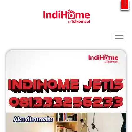
Gratis Pasang Dengan Bayar PDD2 | WiFi 200Rb an By
Telkomsel
WhatsApp