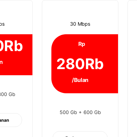
ps
30 Mbps
0Rb
Rp
280Rb
n
/Bulan
300 Gb
500 Gb + 600 Gb
anan