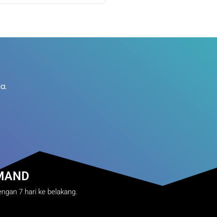
a.
MAND
ngan 7 hari ke belakang.