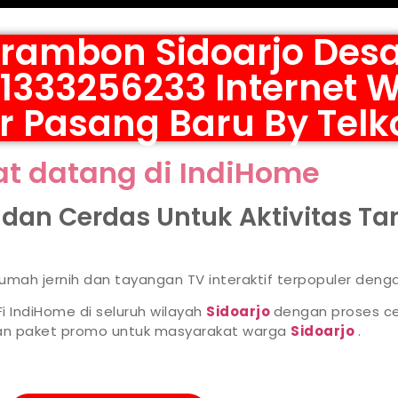
rambon Sidoarjo Des
33256233 Internet Wi
r Pasang Baru By Tel
t datang di IndiHome
s dan Cerdas Untuk Aktivitas T
 rumah jernih dan tayangan TV interaktif terpopuler deng
i IndiHome di seluruh wilayah
Sidoarjo
dengan proses ce
han paket promo untuk masyarakat warga
Sidoarjo
.