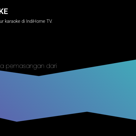
KE
ur karaoke di IndiHome TV.
sa pemasangan dari