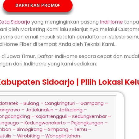
DAPATKAN PROMO
Kota
Sidoarjo
yang menginginkan pasang
IndiHome
tanpa 
ani oleh Marketing Kami lalu selanjut nya melalui Custome
 via sms dan email masuk setelah pendaftaran selesai sem
iHome Fiber di tempat Anda oleh Teknisi Kami.
r di Jawa Timur. Daftar IndiHome secara cepat dan mud
gan dari IndiHome yang kami sediakan.
upaten Sidoarjo | Pilih Lokasi Ke
dotretek – Bulang – Cangkringturi – Gampang –
angrowo – Jatialunalun – Jatikalang –
ongcangkring – Kajartrengguli – Kedungkembar –
ungsugo – Kedungwonokerto – Pejangkungan –
mbon – Simogirang – Simpang – Temu –
tulis – Wirobiting – Wonoplintahan