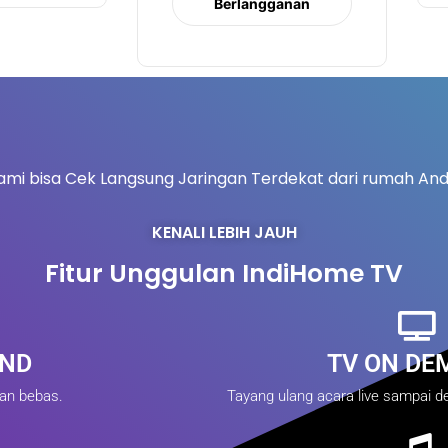
Berlangganan
ami bisa Cek Langsung Jaringan Terdekat dari rumah And
KENALI LEBIH JAUH
Fitur Unggulan IndiHome TV
IND
TV ON DE
gan bebas.
Tayang ulang acara live sampai de