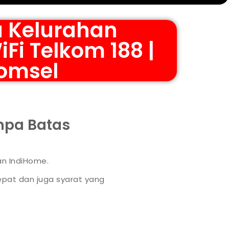
a Kelurahan
Fi Telkom 188 |
komsel
anpa Batas
an IndiHome.
pat dan juga syarat yang