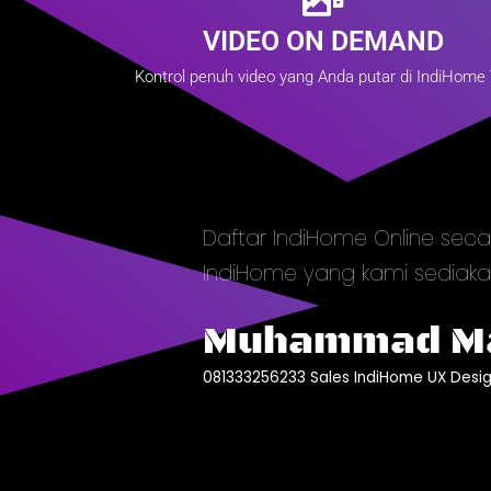
VIDEO ON DEMAND
Kontrol penuh video yang Anda putar di IndiHome 
Daftar IndiHome Online s
IndiHome yang kami sediaka
Muhammad M
081333256233 Sales IndiHome UX Desig