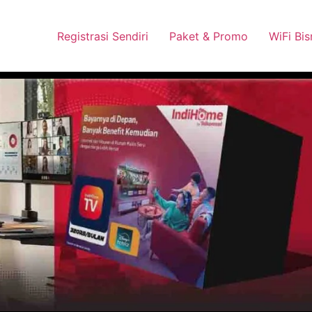
 Pasang Dengan Bayar PDD2 | WiFi 200Rb an By Telkomsel
Wha
Registrasi Sendiri
Paket & Promo
WiFi Bis