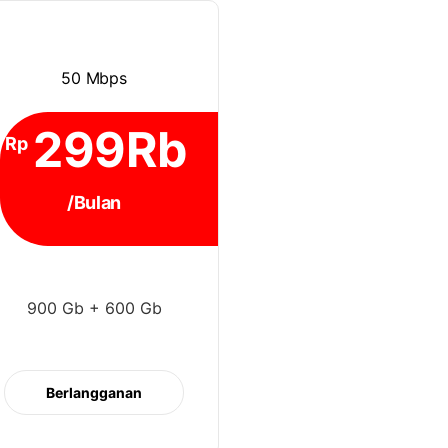
50 Mbps
299Rb
Rp
/Bulan
900 Gb + 600 Gb
Berlangganan