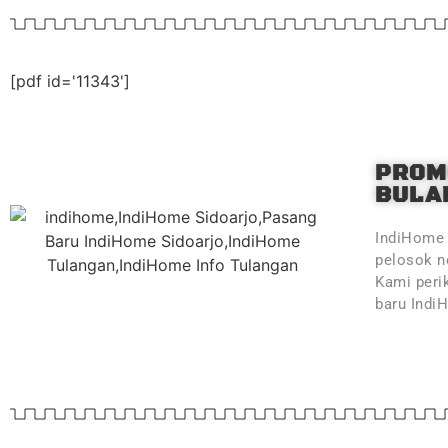
[pdf id='11343']
PROM
BULAN
IndiHome 
pelosok ne
Kami peri
baru Indi