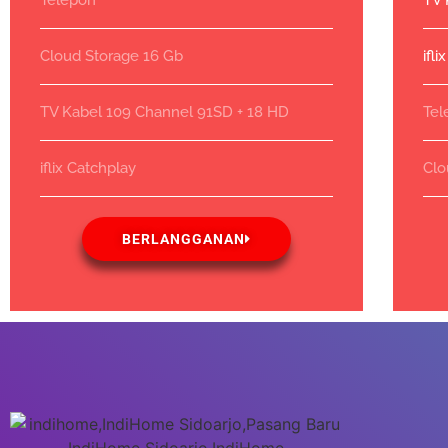
Telepon
TV 
Cloud Storage 16 Gb
ifl
TV Kabel 109 Channel 91SD + 18 HD
Tel
iflix Catchplay
Clo
BERLANGGANAN