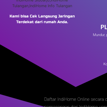
Kami bisa Cek Langsung Jaringan
Terdekat dari rumah Anda.
P
Mundur, 
Ko
Daftar IndiHome Online secara
pemasangan dari IndiHome yang