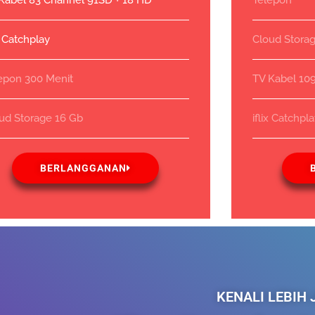
Kabel 83 Channel 91SD + 18 HD
Telepon
ix Catchplay
Cloud Stora
epon 300 Menit
TV Kabel 10
ud Storage 16 Gb
iflix Catchpl
BERLANGGANAN
KENALI LEBIH