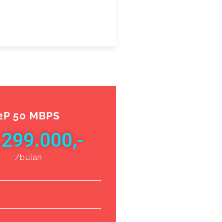
2P 50 MBPS
 299.000,-
/bulan