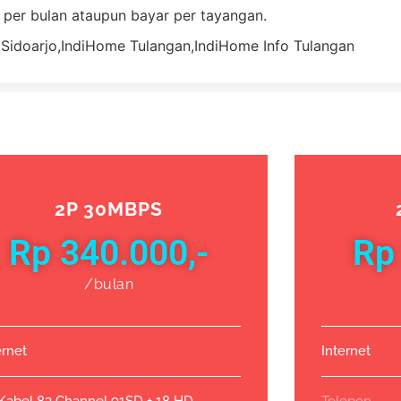
 per bulan ataupun bayar per tayangan.
2P 30MBPS
Rp 340.000,-
Rp
/bulan
ernet
Internet