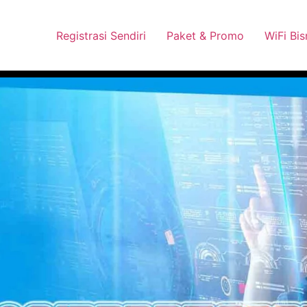
 Pasang Dengan Bayar PDD2 | WiFi 200Rb an By Telkomsel
Wha
Registrasi Sendiri
Paket & Promo
WiFi Bis