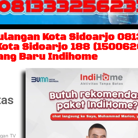
ulangan Kota Sidoarjo 0
ota Sidoarjo 188 (150062
ang Baru Indihome
tas
ngan TV