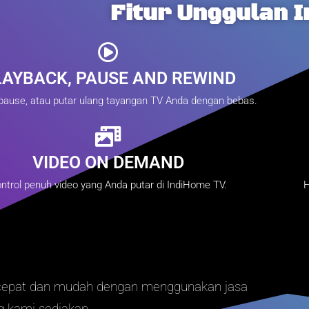
Fitur Unggulan 
LAYBACK, PAUSE AND REWIND
pause, atau putar ulang tayangan TV Anda dengan bebas.
VIDEO ON DEMAND
ntrol penuh video yang Anda putar di IndiHome TV.
H
 cepat dan mudah dengan menggunakan jasa
 kami sediakan.