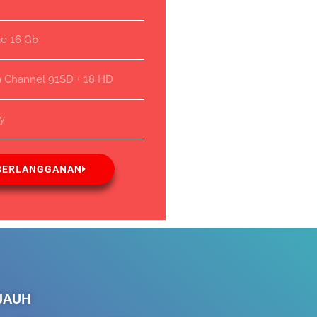
ge 16 Gb
9 Channel 91SD + 18 HD
ay
BERLANGGANAN
 JAUH