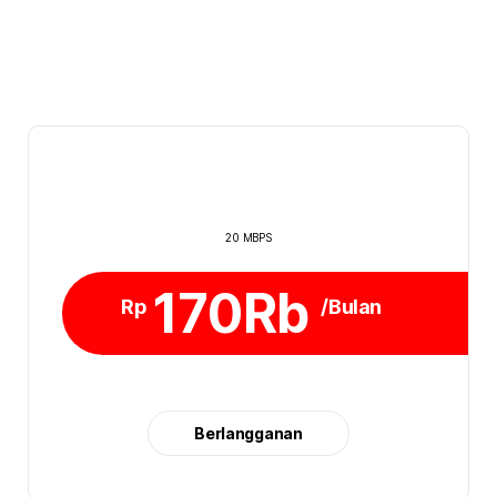
20 MBPS
170Rb
Rp
/Bulan
Berlangganan