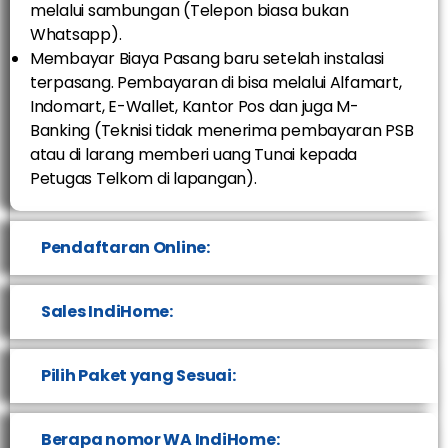
melalui sambungan (Telepon biasa bukan
Whatsapp).
Membayar Biaya Pasang baru setelah instalasi
terpasang. Pembayaran di bisa melalui Alfamart,
Indomart, E-Wallet, Kantor Pos dan juga M-
Banking (Teknisi tidak menerima pembayaran PSB
atau di larang memberi uang Tunai kepada
Petugas Telkom di lapangan).
Pendaftaran Online:
Sales IndiHome:
Pilih Paket yang Sesuai:
Berapa nomor WA IndiHome: