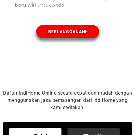
baru WiFi untuk Anda.
BERLANGGANAN
Daftar IndiHome Online secara cepat dan mudah dengan
menggunakan jasa pemasangan dari IndiHome yang
kami sediakan.