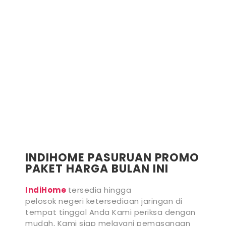
PASANG INDIHOME GONDANG WETAN REGISTRASI
INDIHOME GONDANG WETAN PASURUAN INDIHOME
GONDANG WETAN WA INDIHOME GONDANG WETAN
WIFI
INDIHOME PASURUAN PROMO
PAKET HARGA BULAN INI
IndiHome
tersedia hingga
pelosok negeri ketersediaan jaringan di
tempat tinggal Anda Kami periksa dengan
mudah, Kami siap melayani pemasangan