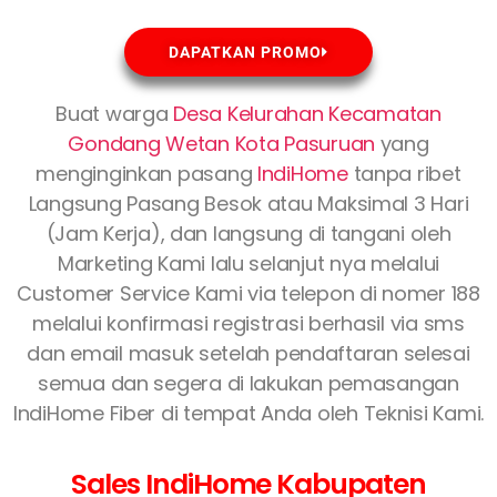
DAPATKAN PROMO
Buat warga
Desa Kelurahan Kecamatan
Gondang Wetan Kota Pasuruan
yang
menginginkan pasang
IndiHome
tanpa ribet
Langsung Pasang Besok atau Maksimal 3 Hari
(Jam Kerja), dan langsung di tangani oleh
Marketing Kami lalu selanjut nya melalui
Customer Service Kami via telepon di nomer 188
melalui konfirmasi registrasi berhasil via sms
dan email masuk setelah pendaftaran selesai
semua dan segera di lakukan pemasangan
IndiHome Fiber di tempat Anda oleh Teknisi Kami.
Sales IndiHome Kabupaten