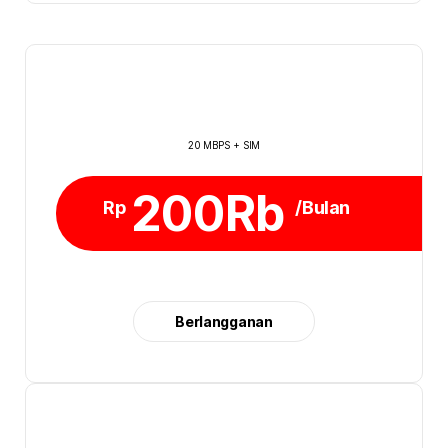
20 MBPS + SIM
200Rb
Rp
/Bulan
Berlangganan