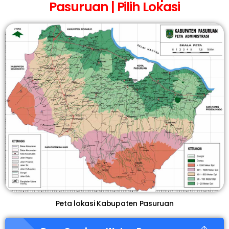
Pasuruan | Pilih Lokasi
Peta lokasi Kabupaten Pasuruan