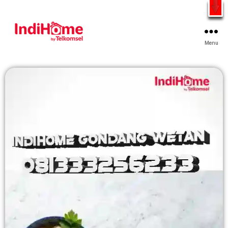
Gratis Pasang Dengan Bayar PDD2 | WiFi 200Rb an By
Telkomsel
WhatsApp
Menu