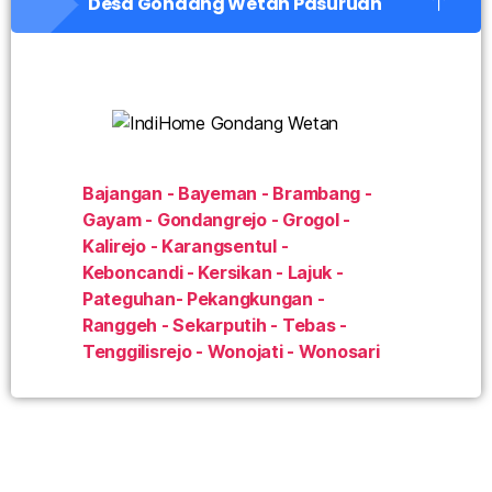
Desa Gondang Wetan Pasuruan
Bajangan - Bayeman - Brambang -
Gayam - Gondangrejo - Grogol -
Kalirejo - Karangsentul -
Keboncandi - Kersikan - Lajuk -
Pateguhan- Pekangkungan -
Ranggeh - Sekarputih - Tebas -
Tenggilisrejo - Wonojati - Wonosari
INDIHOME GONDANG WETAN INDIHOME GONDANG
WETAN DAFTAR INDIHOME GONDANG WETAN INFO
INDIHOME GONDANG WETAN PROMO INDIHOME
GONDANG WETAN PAKET INDIHOME GONDANG WETAN