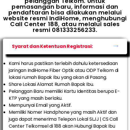
pelanggan Telkom. Untuk
pemasangan baru, informasi dan
pendaftaran bisa dilakukan melalui
website resmi IndiHome, menghubungi
Call Center 188, atau melalui sales
resmi 081333256233.
Syarat dan Ketentuan Registrasi:
Kami harus pastikan terlebih dahulu ketersediaan
jaringan IndiHome Fiber Optik atau ODP Telkom di
lokasi rumah Bapak Ibu yang akan di Pasang.
Share Lokasi Alamat Rumah Bapak Ibu.
Pelanggan Baru memiliki Kartu Identitas berupa E-
KTP yang masih berlaku.
Mempunyai Email yang Aktif.
Memiliki Nomer Handphone yang masih Aktif dan
juga dapat menerima Telepon Lokal SLJJ | CS Call
Center Telkomsel di 188 akan Hubungi Bapak Ibu