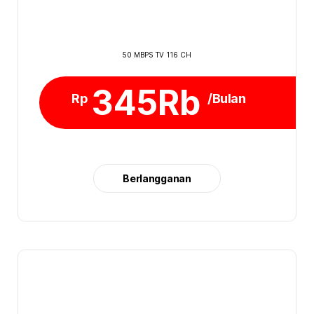
50 MBPS TV 116 CH
345Rb
Rp
/Bulan
Berlangganan