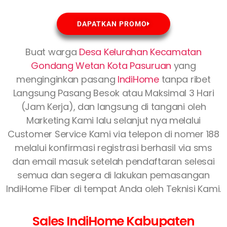
DAPATKAN PROMO
Buat warga
Desa Kelurahan Kecamatan
Gondang Wetan Kota Pasuruan
yang
menginginkan pasang
IndiHome
tanpa ribet
Langsung Pasang Besok atau Maksimal 3 Hari
(Jam Kerja), dan langsung di tangani oleh
Marketing Kami lalu selanjut nya melalui
Customer Service Kami via telepon di nomer 188
melalui konfirmasi registrasi berhasil via sms
dan email masuk setelah pendaftaran selesai
semua dan segera di lakukan pemasangan
IndiHome Fiber di tempat Anda oleh Teknisi Kami.
Sales IndiHome Kabupaten