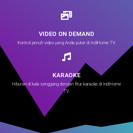
VIDEO ON DEMAND
Kontrol penuh video yang Anda putar di IndiHome TV.
KARAOKE
Hiburan di kala senggang dengan fitur karaoke di IndiHome
TV.