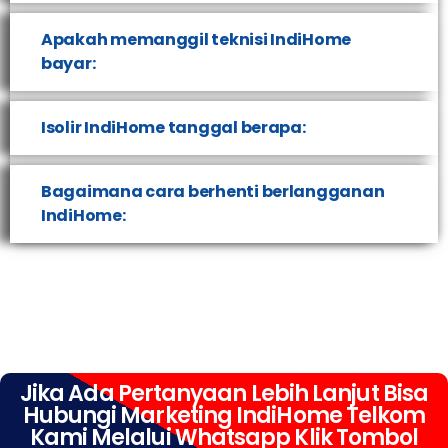
Apakah memanggil teknisi IndiHome
bayar:
Isolir IndiHome tanggal berapa:
Bagaimana cara berhenti berlangganan
IndiHome:
Jika Ada Pertanyaan Lebih Lanjut Bisa
Hubungi Marketing IndiHome Telkom
Kami Melalui Whatsapp Klik Tombol