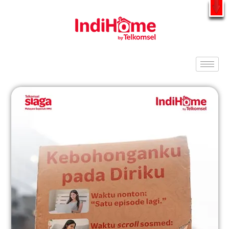
Gratis Pasang Dengan Bayar PDD2 | WiFi 200Rb an By Telkomsel
WhatsApp