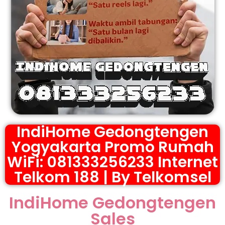
IndiHome Gedongtengen
Yogyakarta Promo Rumah
WiFi: 081333256233 Internet
Telkom 188 | By Telkomsel
IndiHome Gedongtengen
Sales