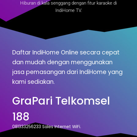
Hiburan di kala senggang dengan fitur karaoke di
IndiHome TV.
Daftar IndiHome Online secara cepat
dan mudah dengan menggunakan
jasa pemasangan dari IndiHome yang
kami sediakan.
GraPari Telkomsel
188
081333256233 Sales Internet WiFi.