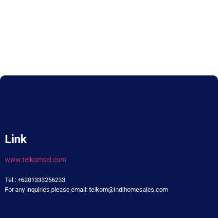
Link
www.telkomsel.com
Tel.: +6281333256233
For any inquiries please email: telkom@indihomesales.com