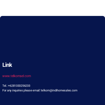
Link
www.telkomsel.com
Tel.: +6281333256233
For any inquiries please email: telkom@indihomesales.com