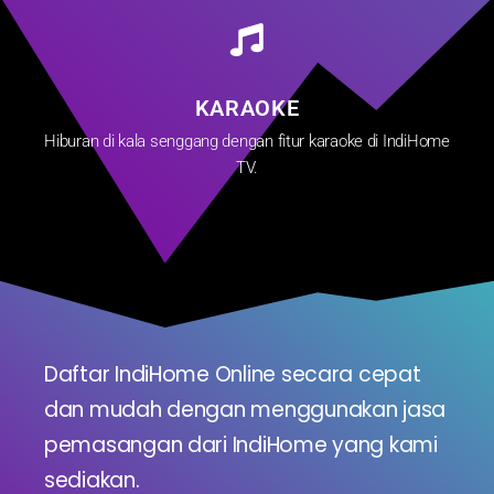
KARAOKE
Hiburan di kala senggang dengan fitur karaoke di IndiHome
TV.
Daftar IndiHome Online secara cepat
dan mudah dengan menggunakan jasa
pemasangan dari IndiHome yang kami
sediakan.