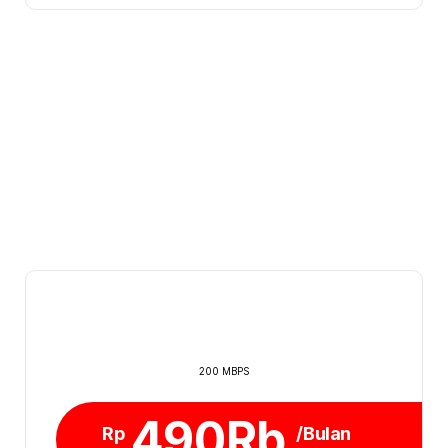
200 MBPS
490Rb
Rp
/Bulan