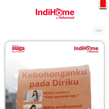
Gratis Pasang Dengan Bayar PDD2 | WiFi 200Rb an By
Telkomsel
WhatsApp