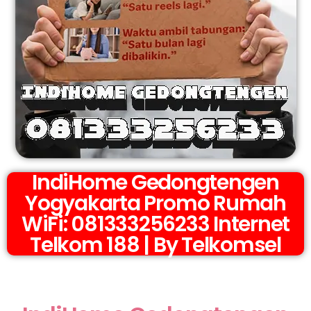
IndiHome Gedongtengen
Yogyakarta Promo Rumah
WiFi: 081333256233 Internet
Telkom 188 | By Telkomsel