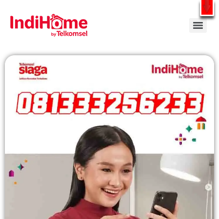
Gratis Pasang Dengan Bayar PDD2 | WiFi 200Rb an By Telkomsel
WhatsApp