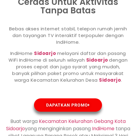
Cerdas Untuk Aktivitas
Tanpa Batas
Bebas akses internet stabil, telepon rumah jernih
dan tayangan TV interaktif terpopuler dengan
IndiHome.
IndiHome
Sidoarjo
melayani daftar dan pasang
WiFi IndiHome di seluruh wilayah
Sidoarjo
dengan
proses cepat dan juga syarat yang mudah,
banyak pilihan paket promo untuk masyarakat
warga Kecamatan Kelurahan Desa
Sidoarjo
.
DAPATKAN PROMO
Buat warga
Kecamatan Kelurahan Gebang Kota
Sidoarjo
yang menginginkan pasang
IndiHome
tanpa
ribet Langsung Pasang Besok atau Maksimal 3 Hari