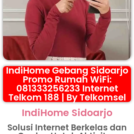
IndiHome Gebang Sidoarjo
Promo Rumah WiFi:
081333256233 Internet
Telkom 188 | By Telkomsel
IndiHome Sidoarjo
Solusi Internet Berkelas dan