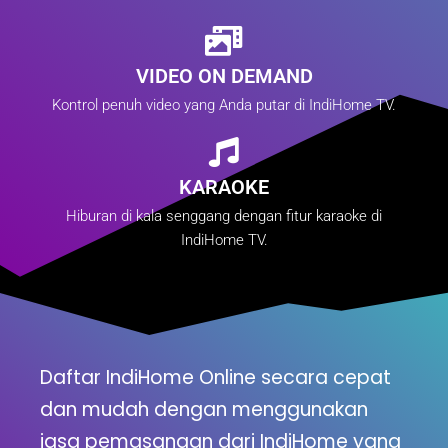
VIDEO ON DEMAND
Kontrol penuh video yang Anda putar di IndiHome TV.
KARAOKE
Hiburan di kala senggang dengan fitur karaoke di
IndiHome TV.
Daftar IndiHome Online secara cepat
dan mudah dengan menggunakan
jasa pemasangan dari IndiHome yang