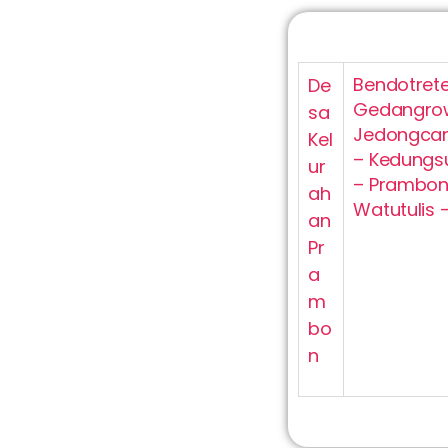
Bendotrete
De
Gedangrowo
sa
Jedongcan
Kel
– Kedungs
ur
– Prambon
ah
Watutulis 
an
Pr
a
m
bo
n