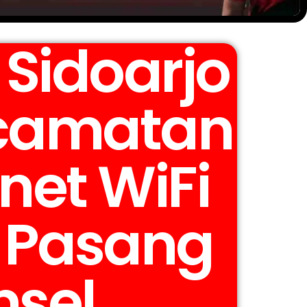
Sidoarjo
ecamatan
net WiFi
r Pasang
msel