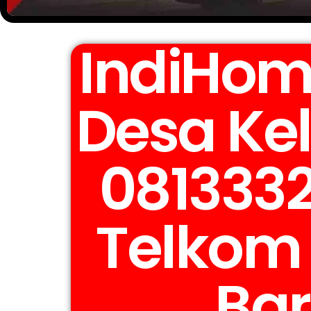
IndiHom
Desa Ke
0813332
Telkom 
Bar