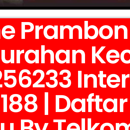
e Prambon 
lurahan K
56233 Inter
188 | Dafta
u By Telko