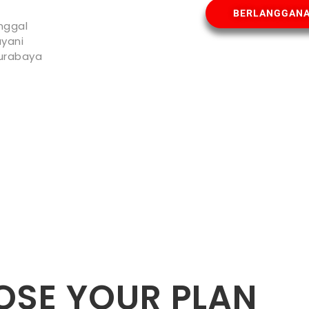
BERLANGGAN
nggal
yani
urabaya
SE YOUR PLAN