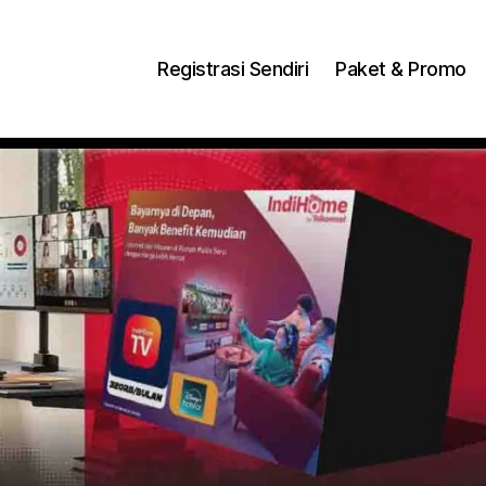
ng Dengan Bayar PDD2 | WiFi 200Rb an By Telkomse
Registrasi Sendiri
Paket & Promo