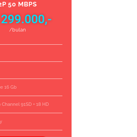
2P 50 MBPS
 299.000,-
/bulan
ge 16 Gb
9 Channel 91SD + 18 HD
ay