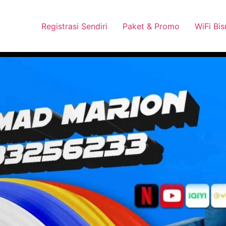
 Pasang Dengan Bayar PDD2 | WiFi 200Rb an By Telkomsel
Wha
Registrasi Sendiri
Paket & Promo
WiFi Bis