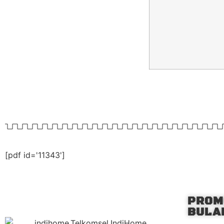
[pdf id='11343']
PROM
BULAN