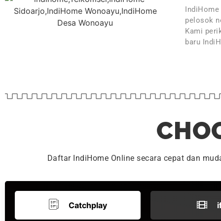
IndiHome 
pelosok ne
Kami peri
baru Indi
CHOO
Daftar IndiHome Online secara cepat dan mu
Catchplay
i