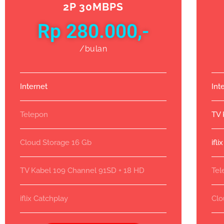
2P 30MBPS
Rp 280.000,-
/bulan
Internet
Int
Telepon
TV 
Cloud Storage 16 Gb
ifl
TV Kabel 109 Channel 91SD + 18 HD
Tel
iflix Catchplay
Clo