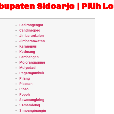
paten Sidoarjo | Pilih L
Becirongengor
Candinegoro
Jimbarankulon
Jimbaranwetan
Karangpuri
Ketimang
Lambangan
Mojorangagung
Mulyodadi
Pagerngumbuk
Pilang
Plaosan
Ploso
Popoh
Sawocangkring
Semambung
Simoanginangin