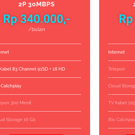
2P 30MBPS
Rp 340.000,-
Rp
/bulan
ernet
Internet
Kabel 83 Channel 91SD + 18 HD
Telepon
ix Catchplay
Cloud Stora
epon 300 Menit
TV Kabel 10
ud Storage 16 Gb
iflix Catchpl