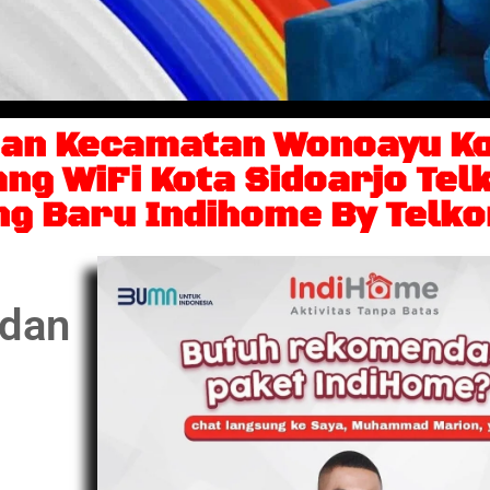
an Kecamatan Wonoayu Ko
g WiFi Kota Sidoarjo Telk
ng Baru Indihome By Telk
 dan