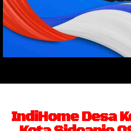
IndiHome Desa K
Kota Sidoarjo 