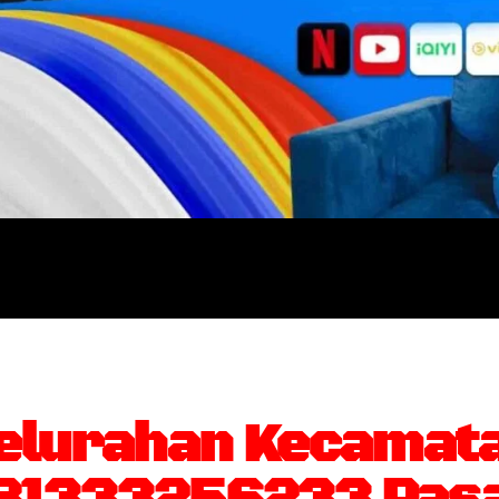
elurahan Kecamat
081333256233 Pasa