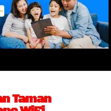
an Taman
ng WiFi