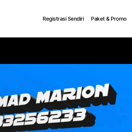
ng Dengan Bayar PDD2 | WiFi 200Rb an By Telkomse
Registrasi Sendiri
Paket & Promo