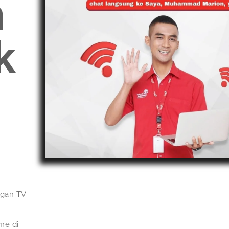
n
k
ngan TV
me di