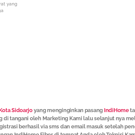
rat yang
ga
Kota Sidoarjo
yang menginginkan pasang
IndiHome
ta
g di tangani oleh Marketing Kami lalu selanjut nya m
gistrasi berhasil via sms dan email masuk setelah pe
ngan IndiHome Fiber di tempat Anda oleh Teknisi Kam