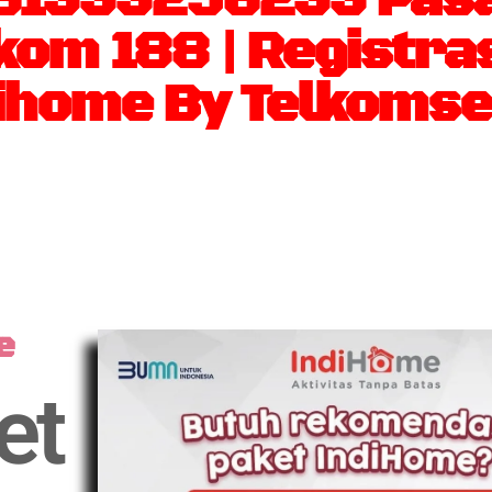
kom 188 | Registra
ihome By Telkomse
e
et